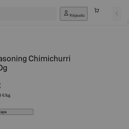
Kirjaudu
soning Chimichurri
0g
€
3 €/kg
stapa