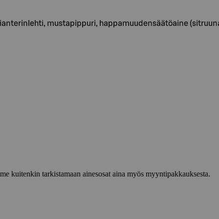
, korianterinlehti, mustapippuri, happamuudensäätöaine (sitruu
lemme kuitenkin tarkistamaan ainesosat aina myös myyntipakkauksesta.