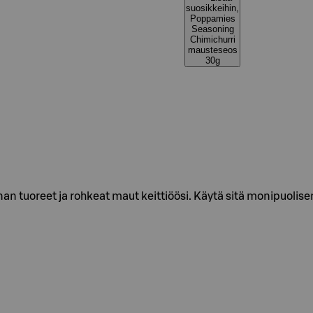
suosikkeihin,
Poppamies
Seasoning
Chimichurri
mausteseos
30g
n tuoreet ja rohkeat maut keittiöösi. Käytä sitä monipuolise