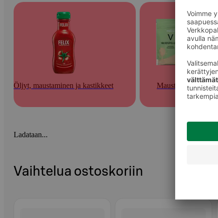
Öljyt, maustaminen ja kastikkeet
Mausteet
Ladataan...
Vaihtelua ostoskoriin
Ohita listaus