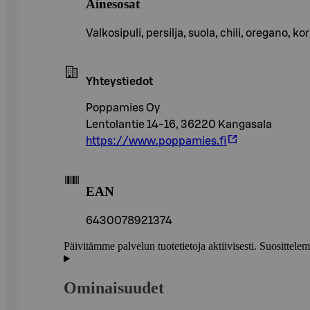
Ainesosat
Valkosipuli, persilja, suola, chili, oregano
Yhteystiedot
Poppamies Oy
Lentolantie 14-16, 36220 Kangasala
https://www.poppamies.fi
EAN
6430078921374
Päivitämme palvelun tuotetietoja aktiivisesti. Suositte
Ominaisuudet