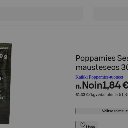
Poppamies Sea
mausteseos 3
Kaikki Poppamies-tuotteet
Noin
1,84 
n.
vertailuhinta 61,3
61,33 €/kg
Valitse toimitu
Lisää