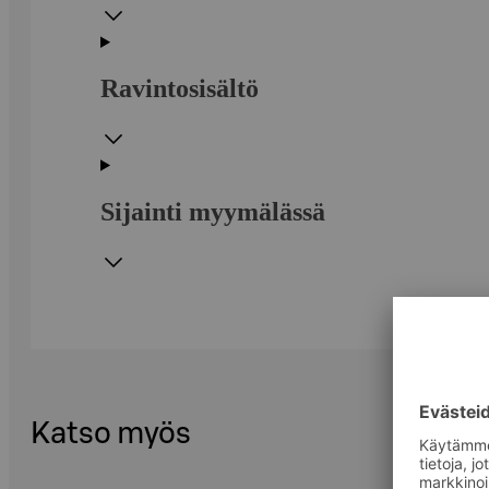
Ravintosisältö
Sijainti myymälässä
Katso myös