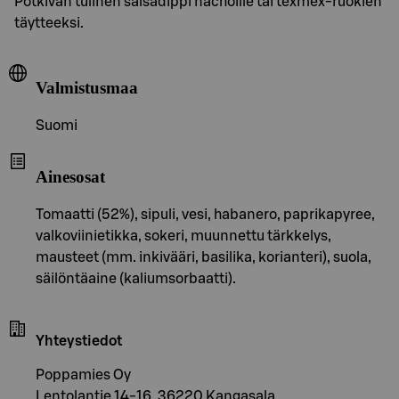
Potkivan tulinen salsadippi nachoille tai texmex-ruokien
täytteeksi.
Valmistusmaa
Suomi
Ainesosat
Tomaatti (52%), sipuli, vesi, habanero, paprikapyree,
valkoviinietikka, sokeri, muunnettu tärkkelys,
mausteet (mm. inkivääri, basilika, korianteri), suola,
säilöntäaine (kaliumsorbaatti).
Yhteystiedot
Poppamies Oy
Lentolantie 14-16, 36220 Kangasala