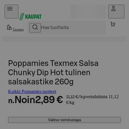
Hyppää sisältöön
Tuotteet
Poppamies Texmex Salsa
Chunky Dip Hot tulinen
salsakastike 260g
Kaikki Poppamies-tuotteet
vertailuhinta 11,12
Noin
2,89 €
11,12 €/kg
n.
€/kg
Valitse toimitustapa