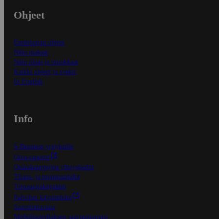
Ohjeet
Ensitilaajan ohjeet
Näin maksat
Näin tilaat ja muokkaat
Kaikki ohjeet ja vinkit
In English
Info
S-Business yrityksille
Oiva-raportit
Osuuskauppojen yhteystiedot
Tilaus- ja toimitusehdot
Tietosuojakäytäntö
Palvelun käyttöehdot
Saavutettavuus
Mobiilisovelluksen saavutettavuus