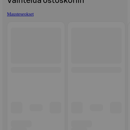
Vaihtelua ostoskoriin
Mausteseokset
Ohita listaus