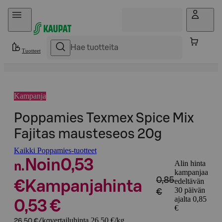
Hyppää sisältöön
Tuotteet
Kampanja
Poppamies Texmex Spice Mix
Fajitas mausteseos 20g
Kaikki Poppamies-tuotteet
Noin
0,53
Alin hinta
n.
kampanjaa
0,85
edeltävän
€
Kampanjahinta
30 päivän
€
ajalta 0,85
0,53 €
€
vertailuhinta 26,50 €/kg
26,50 €/kg