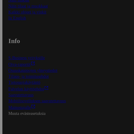
Näin maksat
Näin tilaat ja muokkaat
Kaikki ohjeet ja vinkit
In English
Info
S-Business yrityksille
Oiva-raportit
Osuuskauppojen yhteystiedot
Tilaus- ja toimitusehdot
Tietosuojakäytäntö
Palvelun käyttöehdot
Saavutettavuus
Mobiilisovelluksen saavutettavuus
Mainostajalle
Muuta evästeasetuksia