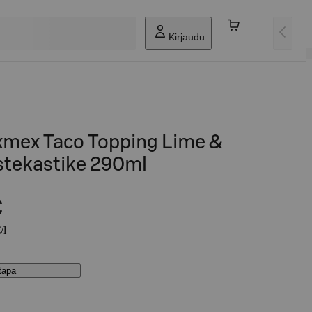
Kirjaudu
mex Taco Topping Lime &
tekastike 290ml
€
/l
stapa