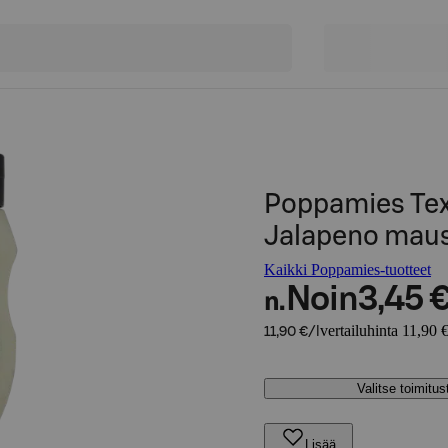
Poppamies Tex
Jalapeno maus
Kaikki Poppamies-tuotteet
Noin
3,45 
n.
vertailuhinta 11,90 €
11,90 €/l
Valitse toimitu
Lisää