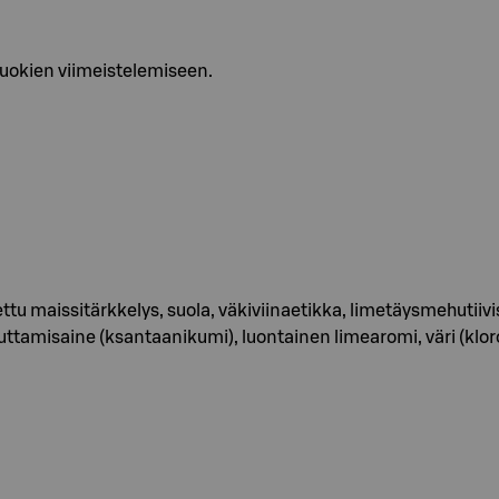
uokien viimeistelemiseen.
ettu maissitärkkelys, suola, väkiviinaetikka, limetäysmehutiivi
uttamisaine (ksantaanikumi), luontainen limearomi, väri (klo