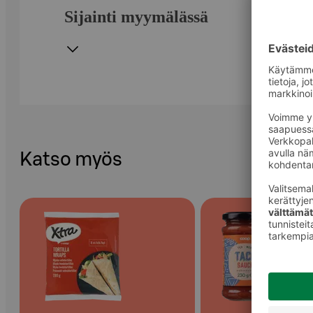
Sijainti myymälässä
Katso myös