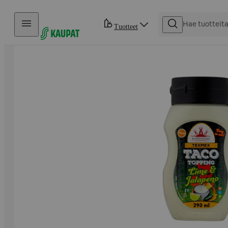
Hyppää sisältöön
Tuotteet