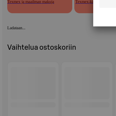
Texmex ja maailman makuja
Texmex-kastikkeet
Ladataan...
Vaihtelua ostoskoriin
Ohita listaus