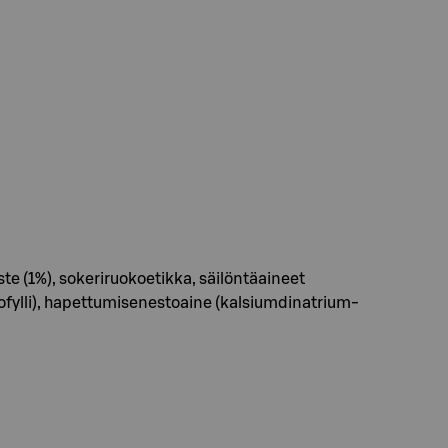
ste (1%), sokeriruokoetikka, säilöntäaineet
rofylli), hapettumisenestoaine (kalsiumdinatrium-