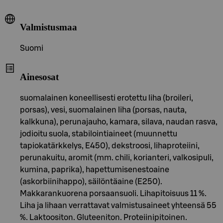
Valmistusmaa
Suomi
Ainesosat
suomalainen koneellisesti erotettu liha (broileri,
porsas), vesi, suomalainen liha (porsas, nauta,
kalkkuna), perunajauho, kamara, silava, naudan rasva,
jodioitu suola, stabilointiaineet (muunnettu
tapiokatärkkelys, E450), dekstroosi, lihaproteiini,
perunakuitu, aromit (mm. chili, korianteri, valkosipuli,
kumina, paprika), hapettumisenestoaine
(askorbiinihappo), säilöntäaine (E250).
Makkarankuorena porsaansuoli. Lihapitoisuus 11 %.
Liha ja lihaan verrattavat valmistusaineet yhteensä 55
%. Laktoositon. Gluteeniton. Proteiinipitoinen.