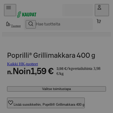
Hyppää sisältöön
Tuotteet
Poprilli® Grillimakkara 400 g
Kaikki HK-tuotteet
vertailuhinta 3,98
Noin
1,59 €
3,98 €/kg
n.
€/kg
Valitse toimitustapa
Lisää suosikkeihin, Poprilli® Grillimakkara 400 g