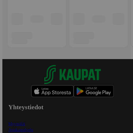
Yhteystiedot
Myymälät
Asiakaspalvelu