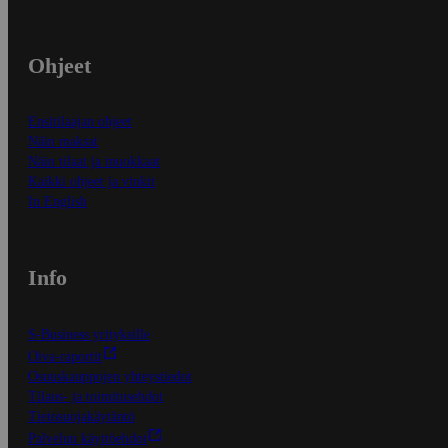
Ohjeet
Ensitilaajan ohjeet
Näin maksat
Näin tilaat ja muokkaat
Kaikki ohjeet ja vinkit
In English
Info
S-Business yrityksille
Oiva-raportit
Osuuskauppojen yhteystiedot
Tilaus- ja toimitusehdot
Tietosuojakäytäntö
Palvelun käyttöehdot