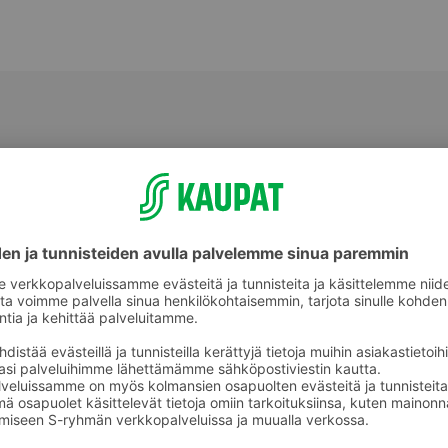
Valmiit ateriat ja aterian osat