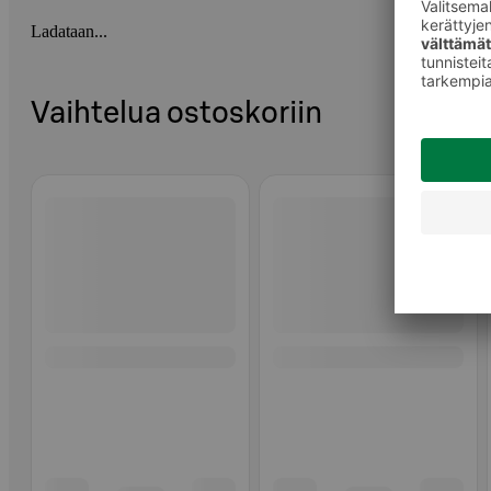
Ladataan...
Vaihtelua ostoskoriin
Ohita listaus