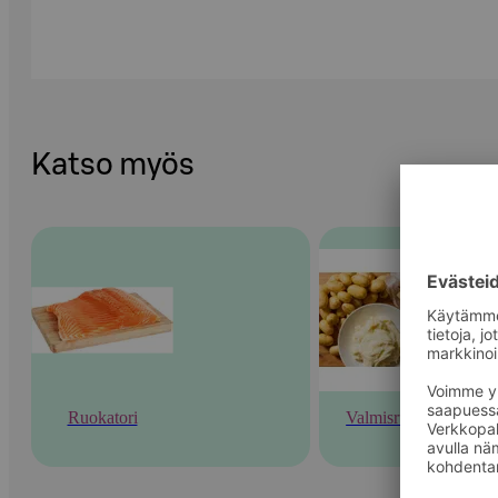
Katso myös
Ruokatori
Valmisruoka