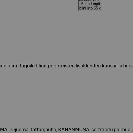
Porin Leipä
blini irto 55 g
 blini. Tarjoile blinit perinteisten lisukkeiden kanssa ja herk
 MAITOjuoma, tattarijauho, KANANMUNA, sertifioitu palmuöljy