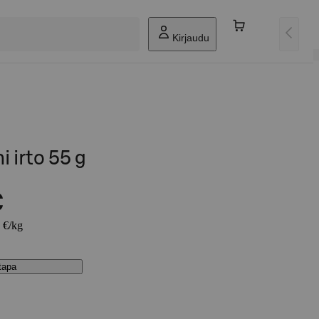
Kirjaudu
i irto 55 g
€
7 €/kg
stapa