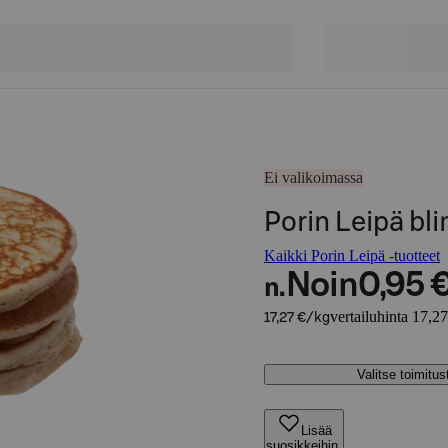
Ei valikoimassa
Porin Leipä blin
Kaikki Porin Leipä -tuotteet
Noin
0,95 
n.
vertailuhinta 17,2
17,27 €/kg
Valitse toimitu
Lisää
suosikkeihin,