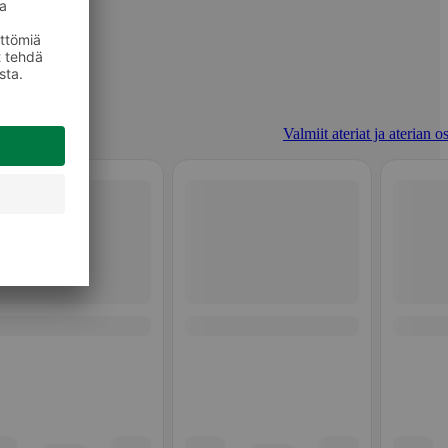
Valmiit ateriat ja aterian o