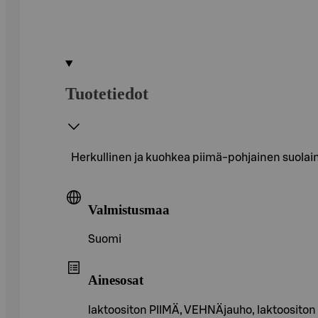
Tuotetiedot
Herkullinen ja kuohkea piimä-pohjainen suolainen
Valmistusmaa
Suomi
Ainesosat
laktoositon PIIMÄ, VEHNÄjauho, laktoositon