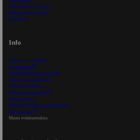
Näin tilaat ja muokkaat
Kaikki ohjeet ja vinkit
In English
Info
S-Business yrityksille
Oiva-raportit
Osuuskauppojen yhteystiedot
Tilaus- ja toimitusehdot
Tietosuojakäytäntö
Palvelun käyttöehdot
Saavutettavuus
Mobiilisovelluksen saavutettavuus
Mainostajalle
Muuta evästeasetuksia