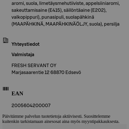
aromi, suola, limetäysmehutiiviste, appelsiiniaromi,
sakeuttamisaine (E415), säilöntäaine (E202),
valkopippuri), punasipuli, suolapähkinä
(MAAPÄHKINÄ, MAAPÄHKINÄÖLJY, suola), persilja
Yhteystiedot
Valmistaja
FRESH SERVANT OY
Marjasaarentie 12 68870 Edsevö
EAN
2005604200007
Päivitämme palvelun tuotetietoja aktiivisesti. Suosittelemme
kuitenkin tarkistamaan ainesosat aina myös myyntipakkauksesta.