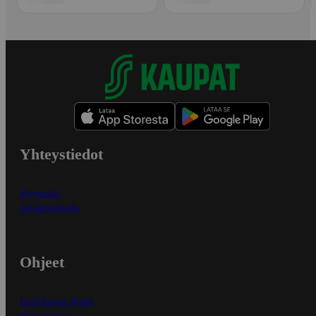
Yhteystiedot
Myymälät
Asiakaspalvelu
Ohjeet
Ensitilaajan ohjeet
Näin maksat