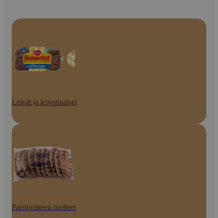
Leivät ja leivonnaiset
Paistopisteen tuotteet