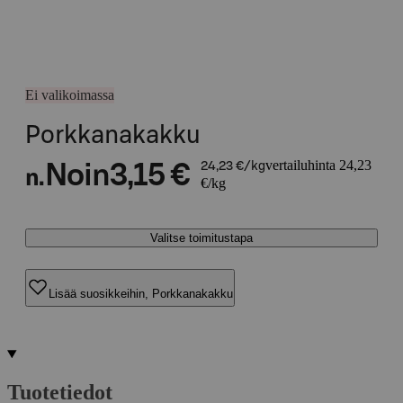
Ei valikoimassa
Porkkanakakku
vertailuhinta 24,23
Noin
3,15 €
24,23 €/kg
n.
€/kg
Valitse toimitustapa
Lisää suosikkeihin, Porkkanakakku
Tuotetiedot