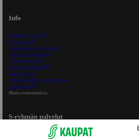
Info
S-Business yrityksille
Oiva-raportit
Osuuskauppojen yhteystiedot
Tilaus- ja toimitusehdot
Tietosuojakäytäntö
Palvelun käyttöehdot
Saavutettavuus
Mobiilisovelluksen saavutettavuus
Mainostajalle
Muuta evästeasetuksia
S-ryhmän palvelut
S-ryhmä