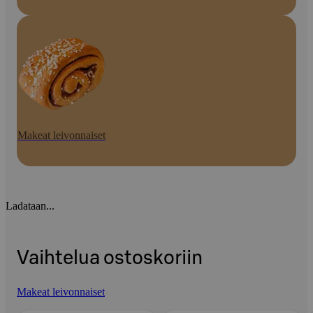
Makeat leivonnaiset
Ladataan...
Vaihtelua ostoskoriin
Makeat leivonnaiset
Ohita listaus