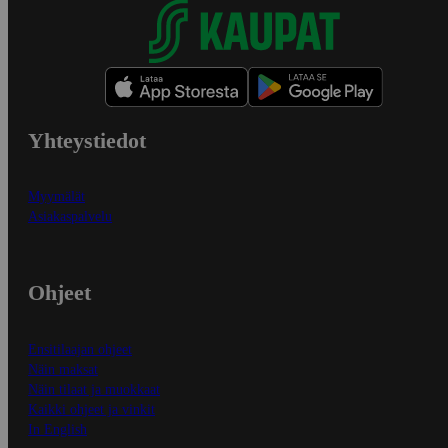
Yhteystiedot
Myymälät
Asiakaspalvelu
Ohjeet
Ensitilaajan ohjeet
Näin maksat
Näin tilaat ja muokkaat
Kaikki ohjeet ja vinkit
In English