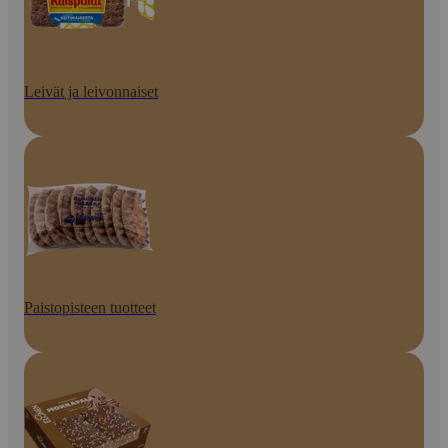
Leivät ja leivonnaiset
Paistopisteen tuotteet