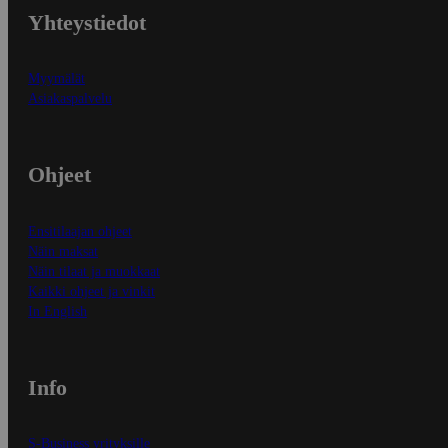
Yhteystiedot
Myymälät
Asiakaspalvelu
Ohjeet
Ensitilaajan ohjeet
Näin maksat
Näin tilaat ja muokkaat
Kaikki ohjeet ja vinkit
In English
Info
S-Business yrityksille