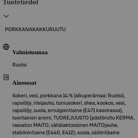
Tuotetiedot
PORKKANAKAKKURUUTU
Valmistusmaa
Ruotsi
Ainesosat
Sokeri, vesi, porkkana 14 % (alkuperämaa: Ruotsi),
rapsiöljy, riisijauho, tomusokeri, shea, kookos, vesi,
rapsiöljy, suola, emulgointiaine (E471 kasvirasva),
luontainen aromi, TUOREJUUSTO [pästöroitu KERMA,
rasvaton MAITO, vähälaktoosinen MAITOjauhe,
stabilointiaine (E440, E412), suola, säilöntäaine