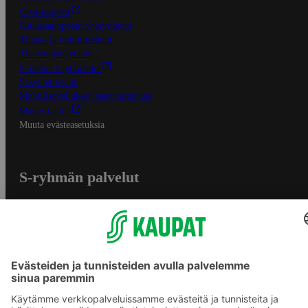
Oiva-raportit
Osuuskauppojen yhteystiedot
Tilaus- ja toimitusehdot
Tietosuojakäytäntö
Palvelun käyttöehdot
Saavutettavuus
Mobiilisovelluksen saavutettavuus
Mainostajalle
Muuta evästeasetuksia
S-ryhmän palvelut
S-ryhmä
Asiakasomistajuus
Yhteishyvä Ruoka -sovellus
S-ostoslista -sovellus
Prisma.fi
Sokos.fi