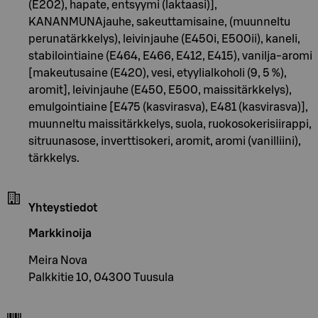
(E202), hapate, entsyymi (laktaasi)],
KANANMUNAjauhe, sakeuttamisaine, (muunneltu
perunatärkkelys), leivinjauhe (E450i, E500ii), kaneli,
stabilointiaine (E464, E466, E412, E415), vanilja-aromi
[makeutusaine (E420), vesi, etyylialkoholi (9, 5 %),
aromit], leivinjauhe (E450, E500, maissitärkkelys),
emulgointiaine [E475 (kasvirasva), E481 (kasvirasva)],
muunneltu maissitärkkelys, suola, ruokosokerisiirappi,
sitruunasose, inverttisokeri, aromit, aromi (vanilliini),
tärkkelys.
Yhteystiedot
Markkinoija
Meira Nova
Palkkitie 10, 04300 Tuusula