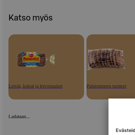
Katso myös
Leivät, keksit ja leivonnaiset
Paistopisteen tuotteet
Ladataan...