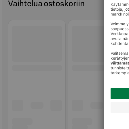
Vaihtelua ostoskoriin
Ohita listaus