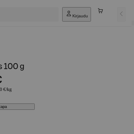
Kirjaudu
s 100 g
€
90 €/kg
stapa