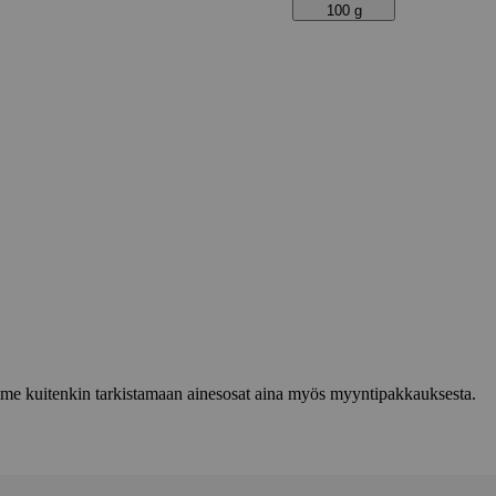
100 g
lemme kuitenkin tarkistamaan ainesosat aina myös myyntipakkauksesta.