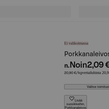
Ei valikoimassa
Porkkanaleivo
Noin
2,09 
n.
vertailuhinta 20,
20,90 €/kg
Valitse toimitu
Lisää
suosikkeihin,
Porkkanaleivos