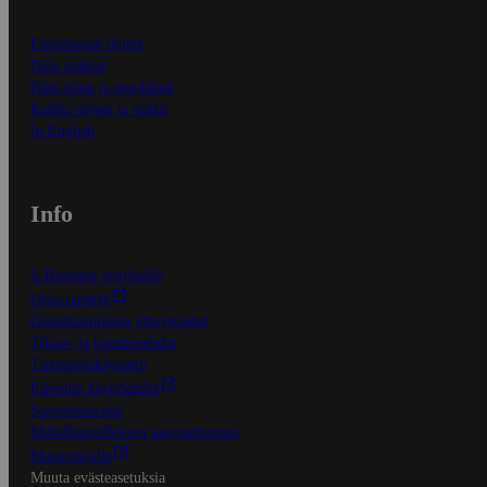
Ensitilaajan ohjeet
Näin maksat
Näin tilaat ja muokkaat
Kaikki ohjeet ja vinkit
In English
Info
S-Business yrityksille
Oiva-raportit
Osuuskauppojen yhteystiedot
Tilaus- ja toimitusehdot
Tietosuojakäytäntö
Palvelun käyttöehdot
Saavutettavuus
Mobiilisovelluksen saavutettavuus
Mainostajalle
Muuta evästeasetuksia