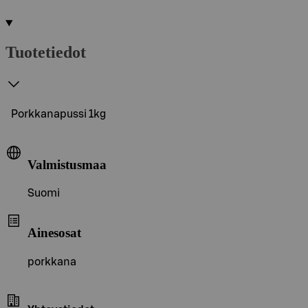
Tuotetiedot
Porkkanapussi 1kg
Valmistusmaa
Suomi
Ainesosat
porkkana