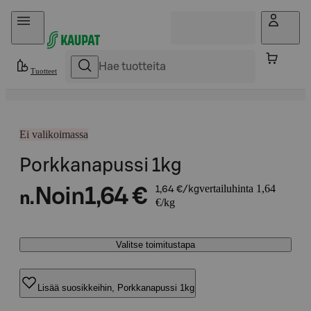
Hyppää sisältöön
Tuotteet
Ei valikoimassa
Porkkanapussi 1kg
vertailuhinta 1,64
Noin
1,64 €
1,64 €/kg
n.
€/kg
Valitse toimitustapa
Lisää suosikkeihin, Porkkanapussi 1kg