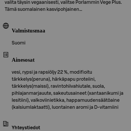
valita täysin vegaanisesti, valitse Porlammin Vege Plus.
Tämä suomalainen kasvipohjainen…
Valmistusmaa
Suomi
Ainesosat
vesi, rypsi ja rapsiöljy 22 %, modifioitu
tärkkelys(peruna), härkäpapu proteiini,
tärkkelys(maissi), ravintohiivahiutale, suola,
pihlajanmarjauute, sakeutusaineet (xantaanikumi ja
lesitiini), valkoviinietikka, happamuudensäätöaine
(kalsiumlaktaatti), luontainen aromi ja D-vitamiini
Yhteystiedot