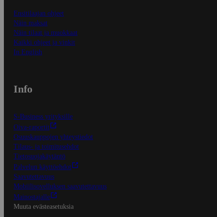
Ensitilaajan ohjeet
Näin maksat
Näin tilaat ja muokkaat
Kaikki ohjeet ja vinkit
In English
Info
S-Business yrityksille
Oiva-raportit
Osuuskauppojen yhteystiedot
Tilaus- ja toimitusehdot
Tietosuojakäytäntö
Palvelun käyttöehdot
Saavutettavuus
Mobiilisovelluksen saavutettavuus
Mainostajalle
Muuta evästeasetuksia