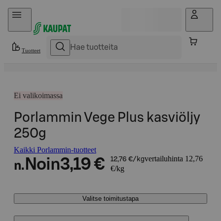
Hyppää sisältöön
Tuotteet
Ei valikoimassa
Porlammin Vege Plus kasviöljy
250g
Kaikki Porlammin-tuotteet
vertailuhinta 12,76
Noin
3,19 €
12,76 €/kg
n.
€/kg
Valitse toimitustapa