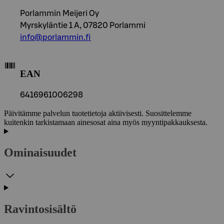
Porlammin Meijeri Oy
Myrskyläntie 1 A, 07820 Porlammi
info@porlammin.fi
EAN
6416961006298
Päivitämme palvelun tuotetietoja aktiivisesti. Suosittelemme
kuitenkin tarkistamaan ainesosat aina myös myyntipakkauksesta.
Ominaisuudet
Ravintosisältö