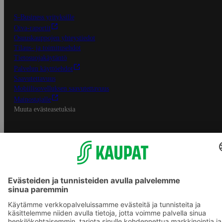
S-Business yrityksille
Oiva-raportit
Osuuskauppojen yhteystiedot
Tilaus- ja toimitusehdot
Tietosuojakäytäntö
Palvelun käyttöehdot
Saavutettavuus
Mobiilisovelluksen saavutettavuus
Mainostajalle
Muuta evästeasetuksia
S-ryhmän palvelut
S-ryhmä
Asiakasomistajuus
Yhteishyvä Ruoka -sovellus
S-ostoslista -sovellus
Prisma.fi