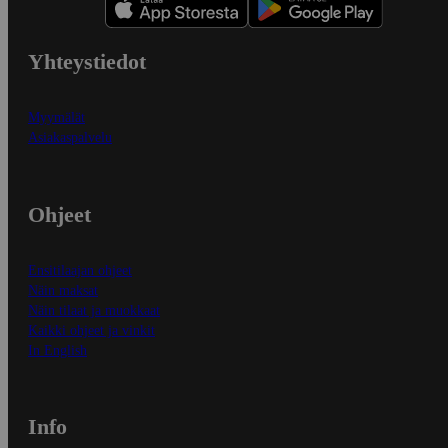
Yhteystiedot
Myymälät
Asiakaspalvelu
Ohjeet
Ensitilaajan ohjeet
Näin maksat
Näin tilaat ja muokkaat
Kaikki ohjeet ja vinkit
In English
Info