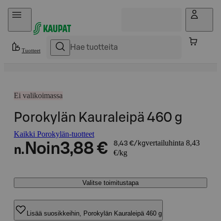
Hyppää sisältöön
Tuotteet
Ei valikoimassa
Porokylän Kauraleipä 460 g
Kaikki Porokylän-tuotteet
vertailuhinta 8,43
Noin
3,88 €
8,43 €/kg
n.
€/kg
Valitse toimitustapa
Lisää suosikkeihin, Porokylän Kauraleipä 460 g