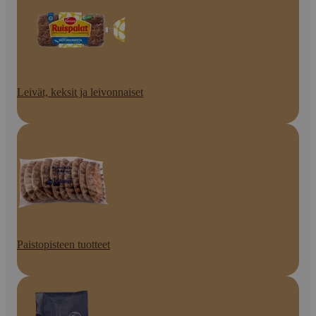
Leivät, keksit ja leivonnaiset
Paistopisteen tuotteet