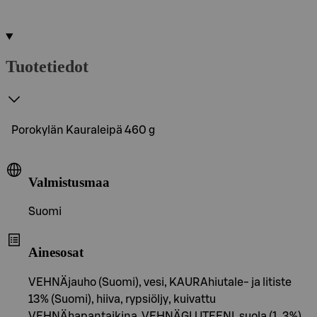
Tuotetiedot
Porokylän Kauraleipä 460 g
Valmistusmaa
Suomi
Ainesosat
VEHNÄjauho (Suomi), vesi, KAURAhiutale- ja litiste
13% (Suomi), hiiva, rypsiöljy, kuivattu
VEHNÄhapantaikina, VEHNÄGLUTEENI, suola (1, 3%),