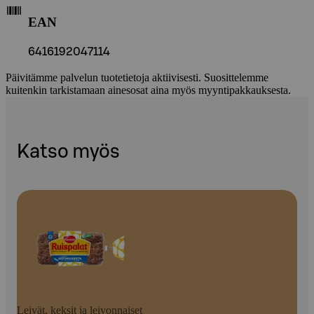
EAN
6416192047114
Päivitämme palvelun tuotetietoja aktiivisesti. Suosittelemme
kuitenkin tarkistamaan ainesosat aina myös myyntipakkauksesta.
Katso myös
Leivät, keksit ja leivonnaiset