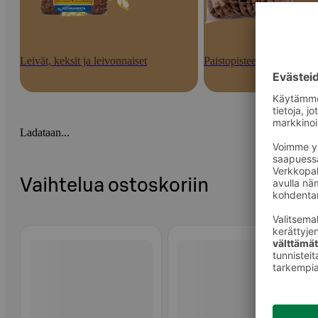
Leivät, keksit ja leivonnaiset
Paistopisteen tuotteet
Ladataan...
Vaihtelua ostoskoriin
Ohita listaus