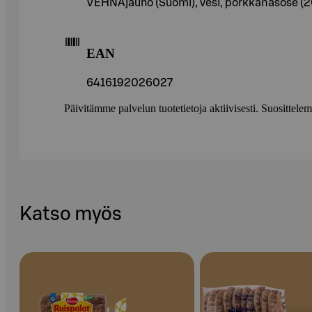
VEHNÄjauho (Suomi), vesi, porkkanasose (20 
EAN
6416192026027
Päivitämme palvelun tuotetietoja aktiivisesti. Suositte
Katso myös