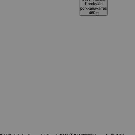
Porokylän
porkkanavarras
460 g