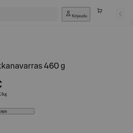
Kirjaudu
kkanavarras 460 g
€
€/kg
stapa