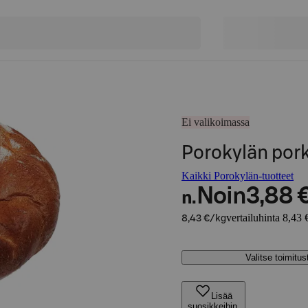
Ei valikoimassa
Porokylän por
Kaikki Porokylän-tuotteet
Noin
3,88 
n.
vertailuhinta 8,43 
8,43 €/kg
Valitse toimitu
Lisää
suosikkeihin,