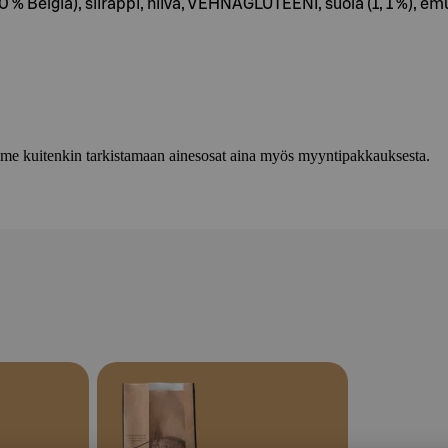
% Belgia), siirappi, hiiva, VEHNÄGLUTEENI, suola (1, 1 %), e
lemme kuitenkin tarkistamaan ainesosat aina myös myyntipakkauksesta.