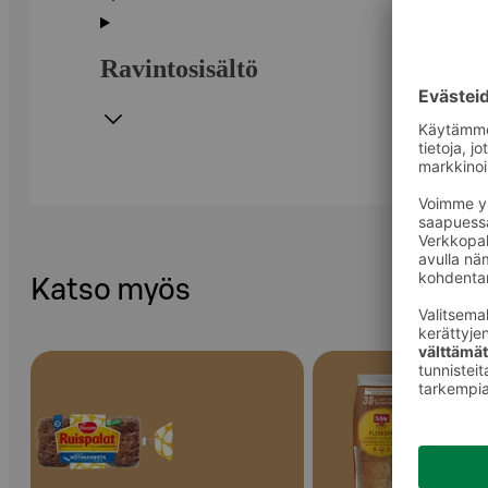
Ravintosisältö
Katso myös