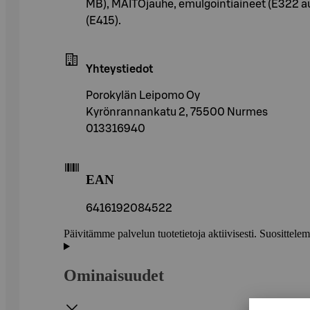
MB), MAITOjauhe, emulgointiaineet (E322 aur
(E415).
Yhteystiedot
Porokylän Leipomo Oy
Kyrönrannankatu 2, 75500 Nurmes
013316940
EAN
6416192084522
Päivitämme palvelun tuotetietoja aktiivisesti. Suositte
Ominaisuudet