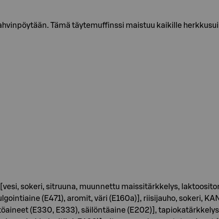
ahvinpöytään. Tämä täytemuffinssi maistuu kaikille herkkusuil
) [vesi, sokeri, sitruuna, muunnettu maissitärkkelys, laktoosi
ointiaine (E471), aromit, väri (E160a)], riisijauho, sokeri, KA
neet (E330, E333), säilöntäaine (E202)], tapiokatärkkelys,