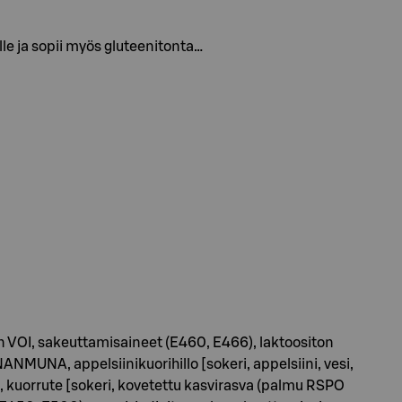
le ja sopii myös gluteenitonta…
ton VOI, sakeuttamisaineet (E460, E466), laktoositon
NANMUNA, appelsiinikuorihillo [sokeri, appelsiini, vesi,
 kuorrute [sokeri, kovetettu kasvirasva (palmu RSPO