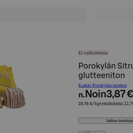
Ei valikoimassa
Porokylän Sitr
glutteeniton
Kaikki Porokylän-tuotteet
Noin
3,87 
n.
vertailuhinta 22,7
22,76 €/kg
Valitse toimitu