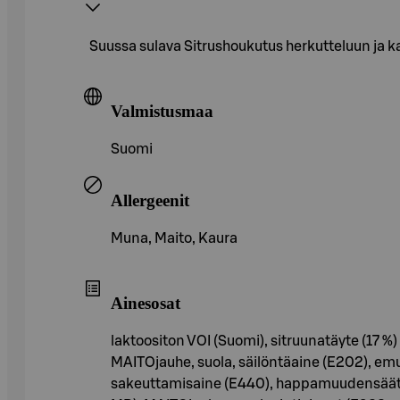
Suussa sulava Sitrushoukutus herkutteluun ja k
Valmistusmaa
Suomi
Allergeenit
Muna, Maito, Kaura
Ainesosat
laktoositon VOI (Suomi), sitruunatäyte (17 %
MAITOjauhe, suola, säilöntäaine (E202), emulg
sakeuttamisaine (E440), happamuudensäätöai