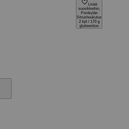
Lisää
suosikkeihin,
Porokylän
Sitrushoukutus
2 kpl / 170 g
glutteeniton