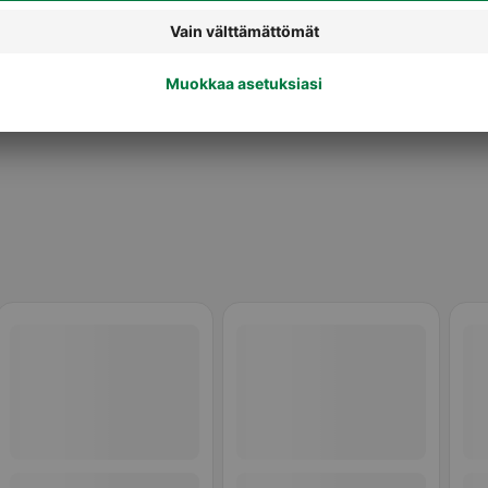
Gluteenittomat makeat leivonnaiset