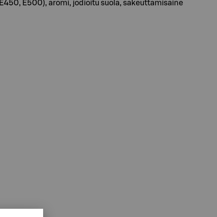
E450, E500), aromi, jodioitu suola, sakeuttamisaine