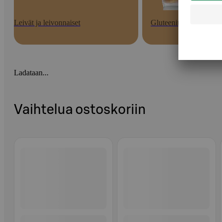
Leivät ja leivonnaiset
Gluteenittomat
Ladataan...
Vaihtelua ostoskoriin
Ohita listaus