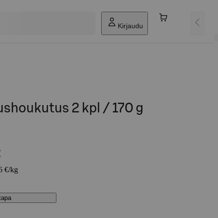
Kirjaudu
ushoukutus 2 kpl / 170 g
€
6 €/kg
stapa