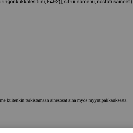
ingonkukkalesitiini, E492)], sitruunamehu, nostatusaineet (
lemme kuitenkin tarkistamaan ainesosat aina myös myyntipakkauksesta.