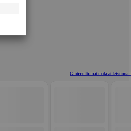
Gluteenittomat makeat leivonnais