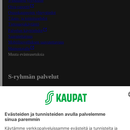
S-Business yrityksille
Oiva-raportit
Osuuskauppojen yhteystiedot
Tilaus- ja toimitusehdot
Tietosuojakäytäntö
Palvelun käyttöehdot
Saavutettavuus
Mobiilisovelluksen saavutettavuus
Mainostajalle
Muuta evästeasetuksia
S-ryhmän palvelut
S-ryhmä
Asiakasomistajuus
Yhteishyvä Ruoka -sovellus
S-ostoslista -sovellus
Prisma.fi
Sokos.fi