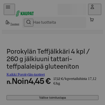
Hyppää sisältöön
Tuotteet
Porokylän Teffjälkkäri 4 kpl /
260 g jälkiuuni tattari-
teffpalaleipä gluteeniton
Kaikki Porokylän-tuotteet
vertailuhinta 17,12
Noin
4,45 €
17,12 €/kg
n.
€/kg
Valitse toimitustapa