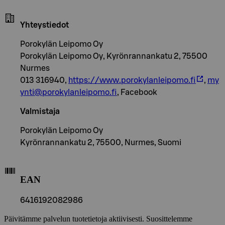
Yhteystiedot
Porokylän Leipomo Oy
Porokylän Leipomo Oy, Kyrönrannankatu 2, 75500
Nurmes
013 316940,
https://www.porokylanleipomo.fi
,
my
ynti@porokylanleipomo.fi
, Facebook
Valmistaja
Porokylän Leipomo Oy
Kyrönrannankatu 2, 75500, Nurmes, Suomi
EAN
6416192082986
Päivitämme palvelun tuotetietoja aktiivisesti. Suosittelemme