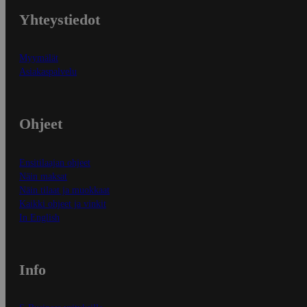
Yhteystiedot
Myymälät
Asiakaspalvelu
Ohjeet
Ensitilaajan ohjeet
Näin maksat
Näin tilaat ja muokkaat
Kaikki ohjeet ja vinkit
In English
Info