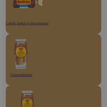
Leivät, keksit ja leivonnaiset
Gluteenittomat