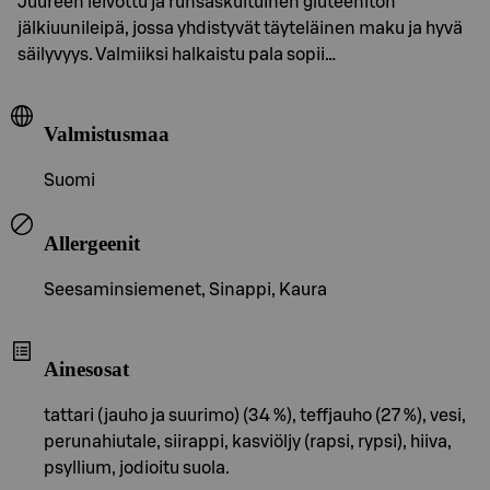
Juureen leivottu ja runsaskuituinen gluteeniton
jälkiuunileipä, jossa yhdistyvät täyteläinen maku ja hyvä
säilyvyys. Valmiiksi halkaistu pala sopii…
Valmistusmaa
Suomi
Allergeenit
Seesaminsiemenet, Sinappi, Kaura
Ainesosat
tattari (jauho ja suurimo) (34 %), teffjauho (27 %), vesi,
perunahiutale, siirappi, kasviöljy (rapsi, rypsi), hiiva,
psyllium, jodioitu suola.