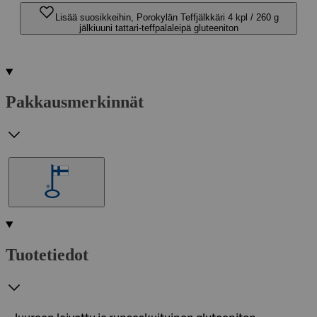
Lisää suosikkeihin, Porokylän Teffjälkkäri 4 kpl / 260 g
jälkiuuni tattari-teffpalaleipä gluteeniton
Pakkausmerkinnät
Tuotetiedot