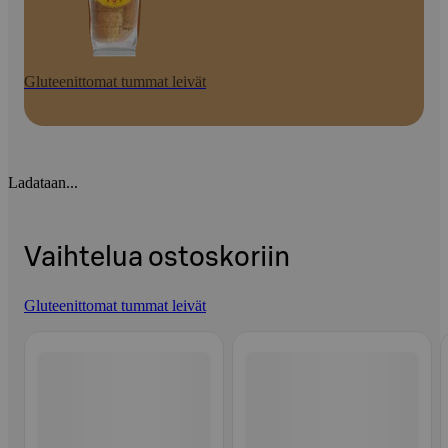
Gluteenittomat tummat leivät
Ladataan...
Vaihtelua ostoskoriin
Gluteenittomat tummat leivät
Ohita listaus