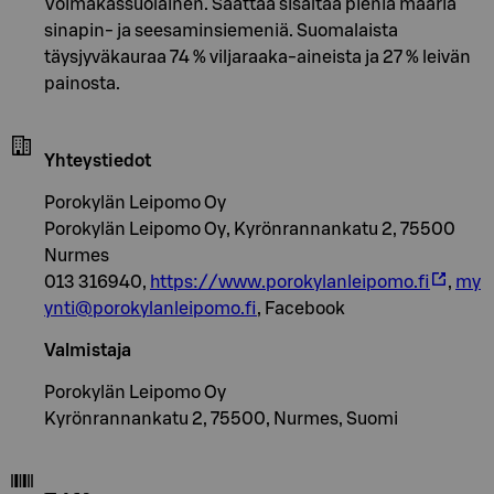
Voimakassuolainen. Saattaa sisältää pieniä määriä
sinapin- ja seesaminsiemeniä. Suomalaista
täysjyväkauraa 74 % viljaraaka-aineista ja 27 % leivän
painosta.
Yhteystiedot
Porokylän Leipomo Oy
Porokylän Leipomo Oy, Kyrönrannankatu 2, 75500
Nurmes
013 316940,
https://www.porokylanleipomo.fi
,
my
ynti@porokylanleipomo.fi
, Facebook
Valmistaja
Porokylän Leipomo Oy
Kyrönrannankatu 2, 75500, Nurmes, Suomi