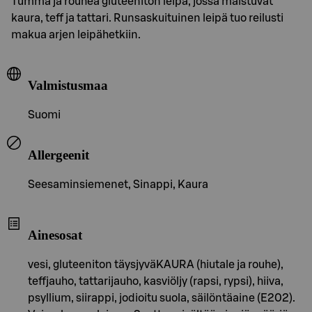
Tumma ja rouhea gluteeniton leipä, jossa maistuvat
kaura, teff ja tattari. Runsaskuituinen leipä tuo reilusti
makua arjen leipähetkiin.
Valmistusmaa
Suomi
Allergeenit
Seesaminsiemenet, Sinappi, Kaura
Ainesosat
vesi, gluteeniton täysjyväKAURA (hiutale ja rouhe),
teffjauho, tattarijauho, kasviöljy (rapsi, rypsi), hiiva,
psyllium, siirappi, jodioitu suola, säilöntäaine (E202).