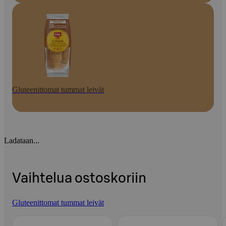
Gluteenittomat tummat leivät
Ladataan...
Vaihtelua ostoskoriin
Gluteenittomat tummat leivät
Ohita listaus