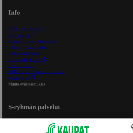
Info
S-Business yrityksille
Oiva-raportit
Osuuskauppojen yhteystiedot
Tilaus- ja toimitusehdot
Tietosuojakäytäntö
Palvelun käyttöehdot
Saavutettavuus
Mobiilisovelluksen saavutettavuus
Mainostajalle
Muuta evästeasetuksia
S-ryhmän palvelut
S-ryhmä
Asiakasomistajuus