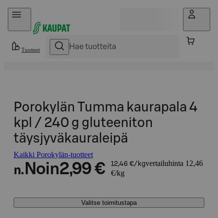
Hyppää sisältöön
Tuotteet
Porokylän Tumma kaurapala 4
kpl / 240 g gluteeniton
täysjyväkauraleipä
Kaikki Porokylän-tuotteet
vertailuhinta 12,46
Noin
2,99 €
12,46 €/kg
n.
€/kg
Valitse toimitustapa