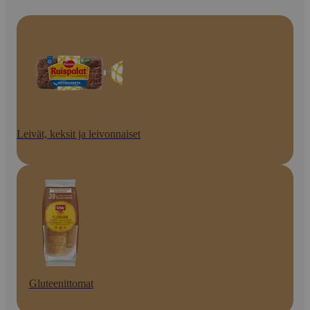
Leivät, keksit ja leivonnaiset
Gluteenittomat