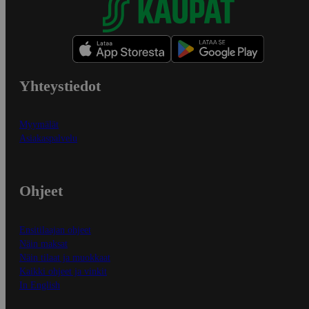
Yhteystiedot
Myymälät
Asiakaspalvelu
Ohjeet
Ensitilaajan ohjeet
Näin maksat
Näin tilaat ja muokkaat
Kaikki ohjeet ja vinkit
In English