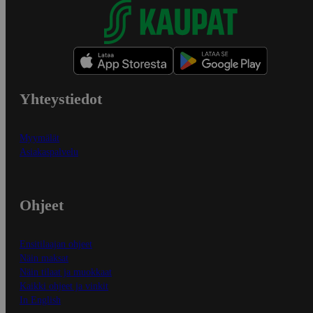
Yhteystiedot
Myymälät
Asiakaspalvelu
Ohjeet
Ensitilaajan ohjeet
Näin maksat
Näin tilaat ja muokkaat
Kaikki ohjeet ja vinkit
In English