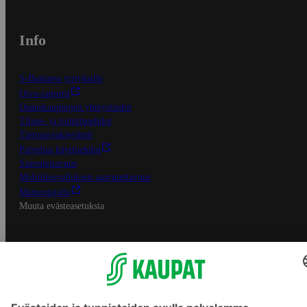
Info
S-Business yrityksille
Oiva-raportit
Osuuskauppojen yhteystiedot
Tilaus- ja toimitusehdot
Tietosuojakäytäntö
Palvelun käyttöehdot
Saavutettavuus
Mobiilisovelluksen saavutettavuus
Mainostajalle
Muuta evästeasetuksia
S-ryhmän palvelut
S-ryhmä