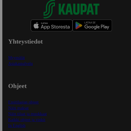
Yhteystiedot
Myymälät
Asiakaspalvelu
Ohjeet
Ensitilaajan ohjeet
Näin maksat
Näin tilaat ja muokkaat
Kaikki ohjeet ja vinkit
In English