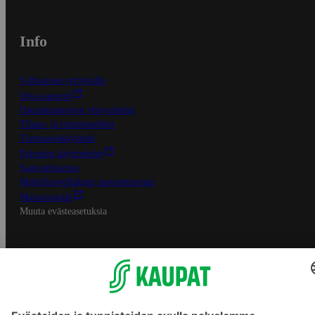
Info
S-Business yrityksille
Oiva-raportit
Osuuskauppojen yhteystiedot
Tilaus- ja toimitusehdot
Tietosuojakäytäntö
Palvelun käyttöehdot
Saavutettavuus
Mobiilisovelluksen saavutettavuus
Mainostajalle
Muuta evästeasetuksia
S-ryhmän palvelut
S-ryhmä