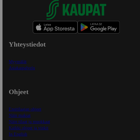
Yhteystiedot
Myymälät
Asiakaspalvelu
Ohjeet
Ensitilaajan ohjeet
Näin maksat
Näin tilaat ja muokkaat
Kaikki ohjeet ja vinkit
In English