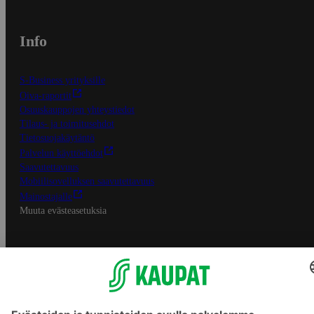
Info
S-Business yrityksille
Oiva-raportit
Osuuskauppojen yhteystiedot
Tilaus- ja toimitusehdot
Tietosuojakäytäntö
Palvelun käyttöehdot
Saavutettavuus
Mobiilisovelluksen saavutettavuus
Mainostajalle
Muuta evästeasetuksia
S-ryhmän palvelut
S-ryhmä