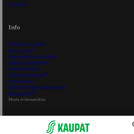
In English
Info
S-Business yrityksille
Oiva-raportit
Osuuskauppojen yhteystiedot
Tilaus- ja toimitusehdot
Tietosuojakäytäntö
Palvelun käyttöehdot
Saavutettavuus
Mobiilisovelluksen saavutettavuus
Mainostajalle
Muuta evästeasetuksia
S-ryhmän palvelut