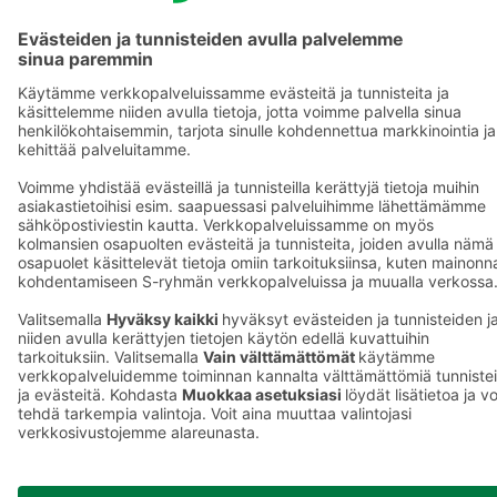
S-ryhmä
Asiakasomistajuus
Yhteishyvä Ruoka -sovellus
S-ostoslista -sovellus
Prisma.fi
Sokos.fi
S-Pankki
Yhteishyvä
Sokos Hotels
Raflaamo
F
© SOK, Fleminginkatu 34 / PL1, 00088 S-Ryhmä