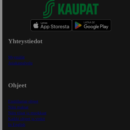
Yhteystiedot
Myymälät
Asiakaspalvelu
Ohjeet
Ensitilaajan ohjeet
Näin maksat
Näin tilaat ja muokkaat
Kaikki ohjeet ja vinkit
In English