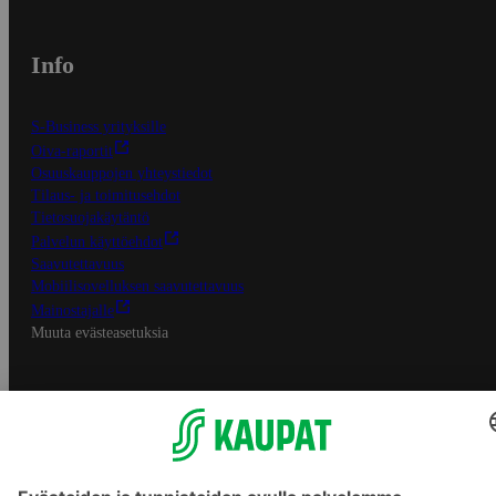
Info
S-Business yrityksille
Oiva-raportit
Osuuskauppojen yhteystiedot
Tilaus- ja toimitusehdot
Tietosuojakäytäntö
Palvelun käyttöehdot
Saavutettavuus
Mobiilisovelluksen saavutettavuus
Mainostajalle
Muuta evästeasetuksia
S-ryhmän palvelut
S-ryhmä