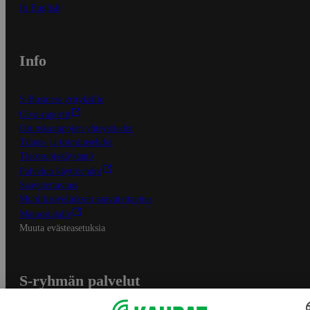
In English
Info
S-Business yrityksille
Oiva-raportit
Osuuskauppojen yhteystiedot
Tilaus- ja toimitusehdot
Tietosuojakäytäntö
Palvelun käyttöehdot
Saavutettavuus
Mobiilisovelluksen saavutettavuus
Mainostajalle
Muuta evästeasetuksia
S-ryhmän palvelut