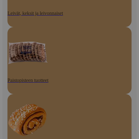
Leivät, keksit ja leivonnaiset
Paistopisteen tuotteet