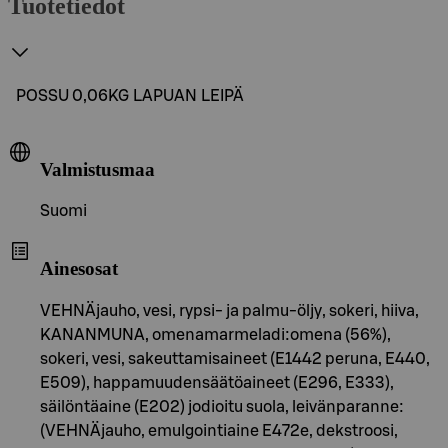
Tuotetiedot
POSSU 0,06KG LAPUAN LEIPÄ
Valmistusmaa
Suomi
Ainesosat
VEHNÄjauho, vesi, rypsi- ja palmu-öljy, sokeri, hiiva,
KANANMUNA, omenamarmeladi:omena (56%),
sokeri, vesi, sakeuttamisaineet (E1442 peruna, E440,
E509), happamuudensäätöaineet (E296, E333),
säilöntäaine (E202) jodioitu suola, leivänparanne:
(VEHNÄjauho, emulgointiaine E472e, dekstroosi,