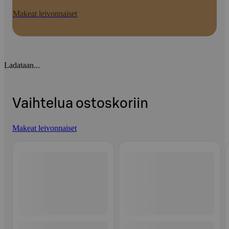
Makeat leivonnaiset
Ladataan...
Vaihtelua ostoskoriin
Makeat leivonnaiset
Ohita listaus