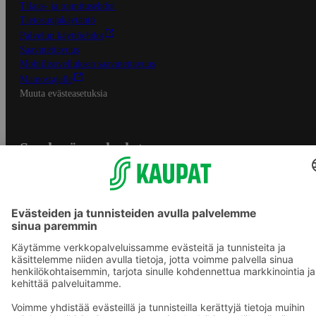
Tilaus- ja toimitusehdot
Tietosuojakäytäntö
Palvelun käyttöehdot
Saavutettavuus
Mobiilisovelluksen saavutettavuus
Mainostajalle
Muuta evästeasetuksia
S-ryhmän palvelut
S-ryhmä
Asiakasomistajuus
Yhteishyvä Ruoka -sovellus
S-ostoslista -sovellus
Prisma.fi
Sokos.fi
S-Pankki
Yhteishyvä
Sokos Hotels