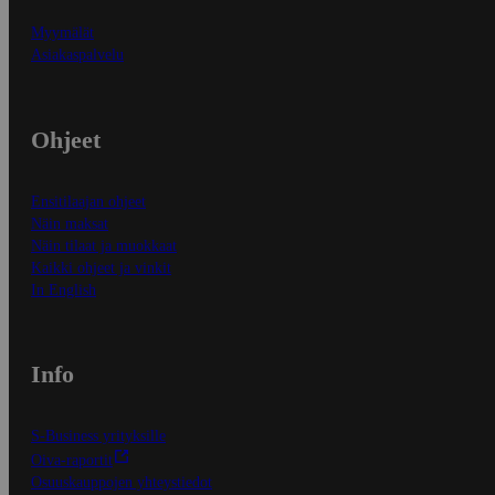
Myymälät
Asiakaspalvelu
Ohjeet
Ensitilaajan ohjeet
Näin maksat
Näin tilaat ja muokkaat
Kaikki ohjeet ja vinkit
In English
Info
S-Business yrityksille
Oiva-raportit
Osuuskauppojen yhteystiedot