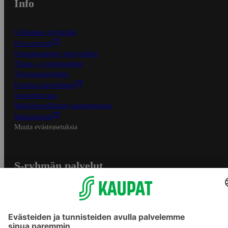
Info
S-Business yrityksille
Oiva-raportit
Osuuskauppojen yhteystiedot
Tilaus- ja toimitusehdot
Tietosuojakäytäntö
Palvelun käyttöehdot
Saavutettavuus
Mobiilisovelluksen saavutettavuus
Mainostajalle
Muuta evästeasetuksia
S-ryhmän palvelut
S-ryhmä
Asiakasomistajuus
Yhteishyvä Ruoka -sovellus