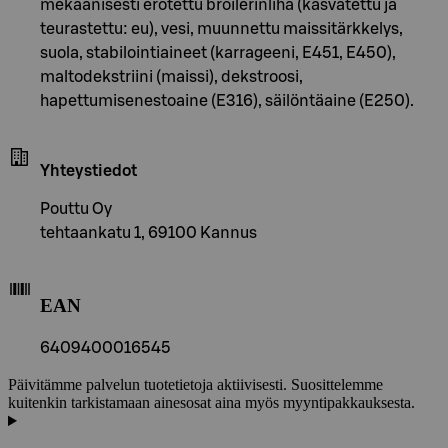
mekaanisesti erotettu broilerinliha (kasvatettu ja
teurastettu: eu), vesi, muunnettu maissitärkkelys,
suola, stabilointiaineet (karrageeni, E451, E450),
maltodekstriini (maissi), dekstroosi,
hapettumisenestoaine (E316), säilöntäaine (E250).
Yhteystiedot
Pouttu Oy
tehtaankatu 1, 69100 Kannus
EAN
6409400016545
Päivitämme palvelun tuotetietoja aktiivisesti. Suosittelemme
kuitenkin tarkistamaan ainesosat aina myös myyntipakkauksesta.