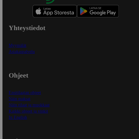
Yhteystiedot
Myymälät
Asiakaspalvelu
Ohjeet
Ensitilaajan ohjeet
Näin maksat
Näin tilaat ja muokkaat
Kaikki ohjeet ja vinkit
In English