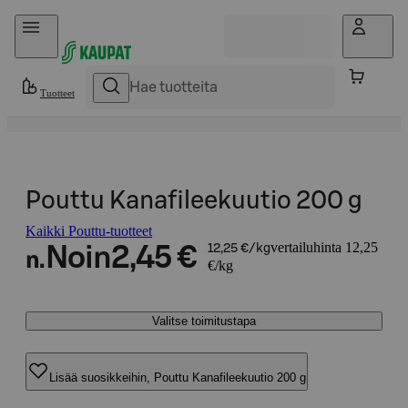
Hyppää sisältöön
Tuotteet
Pouttu Kanafileekuutio 200 g
Kaikki Pouttu-tuotteet
vertailuhinta 12,25
Noin
2,45 €
12,25 €/kg
n.
€/kg
Valitse toimitustapa
Lisää suosikkeihin, Pouttu Kanafileekuutio 200 g