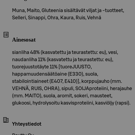
Muna, Maito, Gluteenia sisältävät viljat ja -tuotteet,
Selleri, Sinappi, Ohra, Kaura, Ruis, Vehnä
Ainesosat
sianliha 48% (kasvatettu ja teurastettu: eu), vesi,
naudanliha 11% (kasvatettu ja teurastettu: eu),
tuorejuustotäyte 11% [tuoreJUUSTO,
happamuudensäätöaine (E330), suola,
stabilointiaineet (E407, E410)], korppujauho (mm.
VEHNÄ, RUIS, OHRA), sipuli, SOIJAproteiini, herajauhe
(mm. MAITO), suola, aromit, sokeri, mausteet,
glukoosi, hydrolysoitu kasvisproteiini, kasviöljy (rapsi).
Yhteystiedot