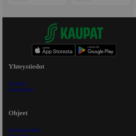
Yhteystiedot
Myymälät
Asiakaspalvelu
Ohjeet
Ensitilaajan ohjeet
Näin maksat