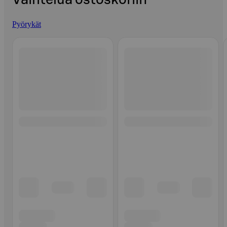
Pyörykät
Ohita listaus