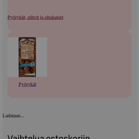
Pyörykät, pihvit ja ohukaiset
Pyörykät
Ladataan...
Vaihtelua ostoskoriin