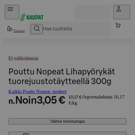
Hyppää sisältöön
Tuotteet
Ei valikoimassa
Pouttu Nopeat Lihapyörykät
tuorejuustotäytteellä 300g
Kaikki Pouttu Nopeat -tuotteet
vertailuhinta 10,17
Noin
3,05 €
10,17 €/kg
n.
€/kg
Valitse toimitustapa