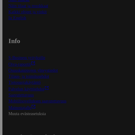
Näin tilaat ja muokkaat
Kaikki ohjeet ja vinkit
In English
Info
S-Business yrityksille
Oiva-raportit
Osuuskauppojen yhteystiedot
Tilaus- ja toimitusehdot
Tietosuojakäytäntö
Palvelun käyttöehdot
Saavutettavuus
Mobiilisovelluksen saavutettavuus
Mainostajalle
Muuta evästeasetuksia