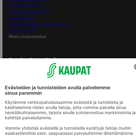
Tietosuojakäytäntö
Palvelun käyttöehdot
Saavutettavuus
Mobiilisovelluksen saavutettavuus
Mainostajalle
Muuta evästeasetuksia
S-ryhmän palvelut
S-ryhmä
Asiakasomistajuus
Yhteishyvä Ruoka -sovellus
S-ostoslista -sovellus
Prisma.fi
Sokos.fi
S-Pankki
Yhteishyvä
Sokos Hotels