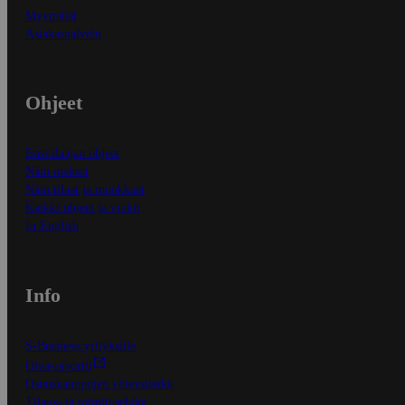
Myymälät
Asiakaspalvelu
Ohjeet
Ensitilaajan ohjeet
Näin maksat
Näin tilaat ja muokkaat
Kaikki ohjeet ja vinkit
In English
Info
S-Business yrityksille
Oiva-raportit
Osuuskauppojen yhteystiedot
Tilaus- ja toimitusehdot