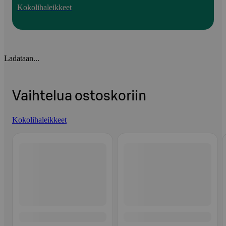
Kokolihaleikkeet
Ladataan...
Vaihtelua ostoskoriin
Kokolihaleikkeet
Ohita listaus