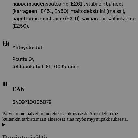
happamuudensäätöaine (E261), stabilointiaineet
(karrageeni, E451, E450), maltodekstriini (maissi),
hapettumisenestoaine (E316), savuaromi, säilöntäaine
(E250).
Yhteystiedot
Pouttu Oy
tehtaankatu 1, 69100 Kannus
EAN
6409710005079
Päivitämme palvelun tuotetietoja aktiivisesti. Suosittelemme
kuitenkin tarkistamaan ainesosat aina myös myyntipakkauksesta.
Ravintosisältö