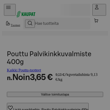
Hyppää sisältöön
Tuotteet
Pouttu Palvikinkkuvalmiste
400g
Kaikki Pouttu-tuotteet
vertailuhinta 9,13
Noin
3,65 €
9,13 €/kg
n.
€/kg
Valitse toimitustapa
Lisää suosikkeihin, Pouttu Palvikinkkuvalmiste 400g