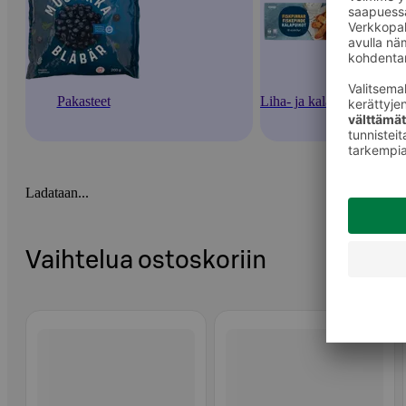
Pakasteet
Liha- ja kalapakasteet
Ladataan...
Vaihtelua ostoskoriin
Ohita listaus