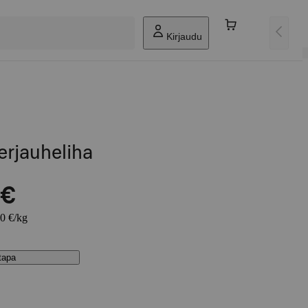
Kirjaudu
rjauheliha
 €
60 €/kg
stapa