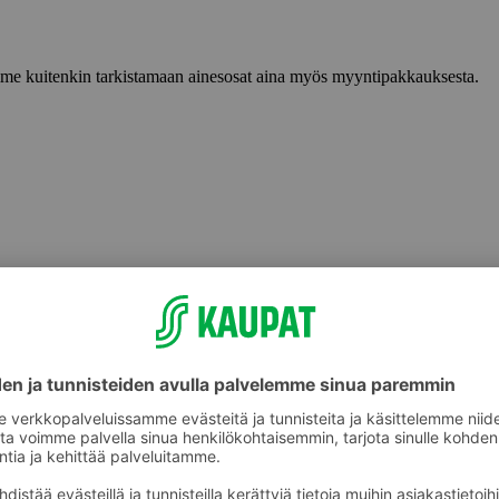
lemme kuitenkin tarkistamaan ainesosat aina myös myyntipakkauksesta.