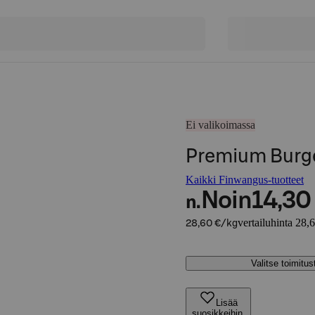
Ei valikoimassa
Premium Burge
Kaikki Finwangus-tuotteet
Noin
14,30
n.
vertailuhinta 28,
28,60 €/kg
Valitse toimitu
Lisää
suosikkeihin,