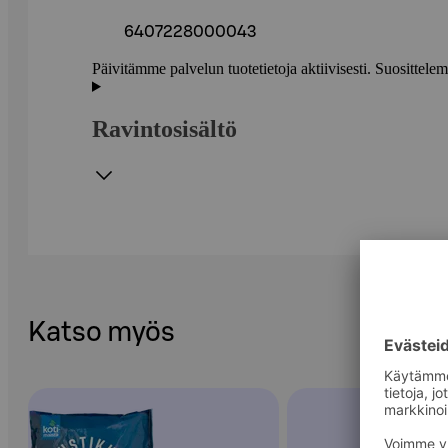
6407228000043
Päivitämme palvelun tuotetietoja aktiivisesti. Suositte
Ravintosisältö
Katso myös