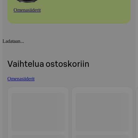
Omenasiiderit
Ladataan...
Vaihtelua ostoskoriin
Omenasiiderit
Ohita listaus