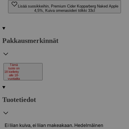
Lisää suosikkeihin, Premium Cider Kopparberg Naked Apple
4,5%, Kuiva omenasiideri tölkki 33cl
Pakkausmerkinnät
Tämä
tuote on
18
kielletty
alle 18-
vuotiailta
Tuotetiedot
Ei liian kuiva, ei liian makeakaan. Hedelmäinen