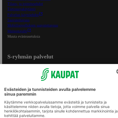
Tilaus- ja toimitusehdot
Tietosuojakäytäntö
Palvelun käyttöehdot
Saavutettavuus
Mobiilisovelluksen saavutettavuus
Mainostajalle
Muuta evästeasetuksia
S-ryhmän palvelut
S-ryhmä
Asiakasomistajuus
Yhteishyvä Ruoka -sovellus
S-ostoslista -sovellus
Prisma.fi
Sokos.fi
S-Pankki
Yhteishyvä