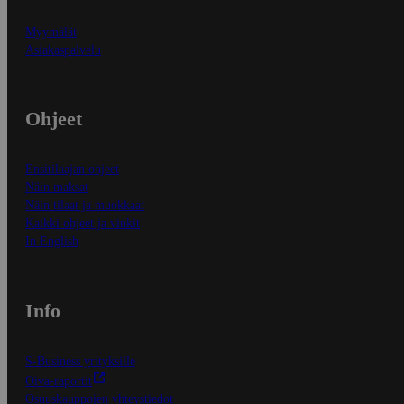
Myymälät
Asiakaspalvelu
Ohjeet
Ensitilaajan ohjeet
Näin maksat
Näin tilaat ja muokkaat
Kaikki ohjeet ja vinkit
In English
Info
S-Business yrityksille
Oiva-raportit
Osuuskauppojen yhteystiedot