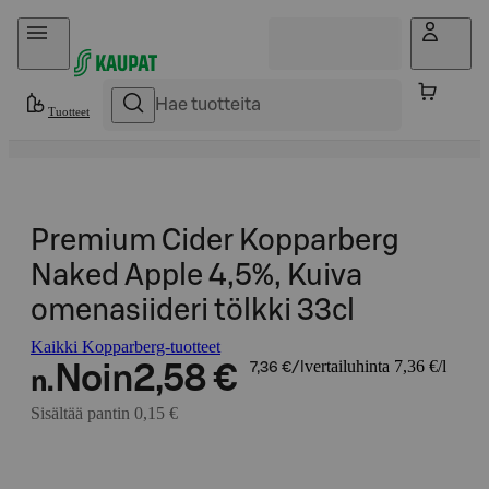
Hyppää sisältöön
Tuotteet
Premium Cider Kopparberg
Naked Apple 4,5%, Kuiva
omenasiideri tölkki 33cl
Kaikki Kopparberg-tuotteet
vertailuhinta 7,36 €/l
Noin
2,58 €
7,36 €/l
n.
Sisältää pantin 0,15 €