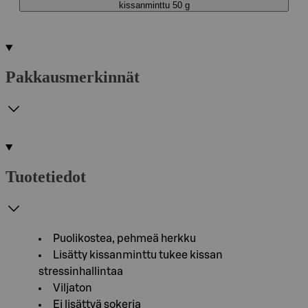
kissanminttu 50 g
Pakkausmerkinnät
Tuotetiedot
Puolikostea, pehmeä herkku
Lisätty kissanminttu tukee kissan
stressinhallintaa
Viljaton
Ei lisättyä sokeria