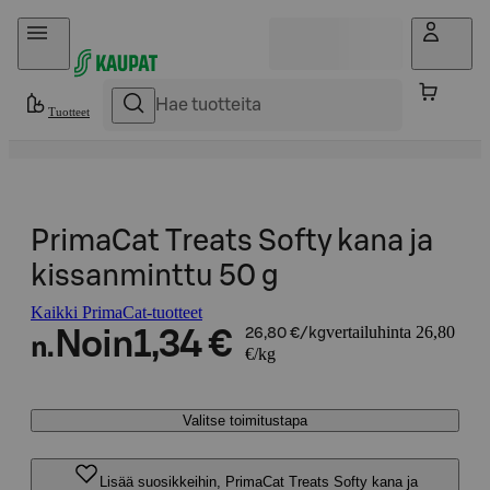
Hyppää sisältöön
Tuotteet
PrimaCat Treats Softy kana ja
kissanminttu 50 g
Kaikki PrimaCat-tuotteet
vertailuhinta 26,80
Noin
1,34 €
26,80 €/kg
n.
€/kg
Valitse toimitustapa
Lisää suosikkeihin, PrimaCat Treats Softy kana ja