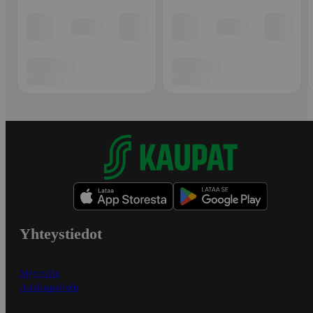
Yhteystiedot
Myymälät
Asiakaspalvelu