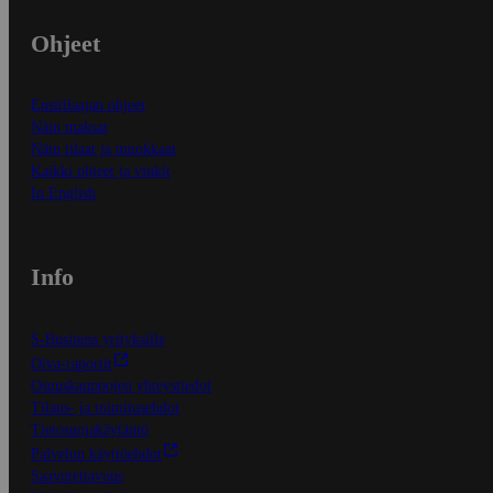
Ohjeet
Ensitilaajan ohjeet
Näin maksat
Näin tilaat ja muokkaat
Kaikki ohjeet ja vinkit
In English
Info
S-Business yrityksille
Oiva-raportit
Osuuskauppojen yhteystiedot
Tilaus- ja toimitusehdot
Tietosuojakäytäntö
Palvelun käyttöehdot
Saavutettavuus