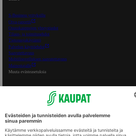
S-Business yrityksille
Oiva-raportit
Osuuskauppojen yhteystiedot
Tilaus- ja toimitusehdot
Tietosuojakäytäntö
Palvelun käyttöehdot
Saavutettavuus
Mobiilisovelluksen saavutettavuus
Mainostajalle
Muuta evästeasetuksia
S-ryhmän palvelut
S-ryhmä
Asiakasomistajuus
Yhteishyvä Ruoka -sovellus
S-ostoslista -sovellus