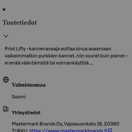
Tuotetiedot
Priot Lifty -kannenavaaja auttaa sinua avaamaan
vaikeimmatkin purkkien kannet, niin suuret kuin pienet –
ei enää vääntämistä tai voimankäyttöä.…
Valmistusmaa
Suomi
Yhteystiedot
Mastermark Brands Oy, Vajossuonkatu 16, 20360
TURKU,
https://www.mastermarkbrands.fi