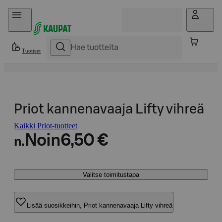
Hyppää sisältöön
Tuotteet
Priot kannenavaaja Lifty vihreä
Kaikki Priot-tuotteet
Noin
6,50 €
n.
Valitse toimitustapa
Lisää suosikkeihin, Priot kannenavaaja Lifty vihreä