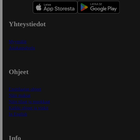
Yhteystiedot
Myymälät
Asiakaspalvelu
Ohjeet
Ensitilaajan ohjeet
Näin maksat
Näin tilaat ja muokkaat
Kaikki ohjeet ja vinkit
In English
Info