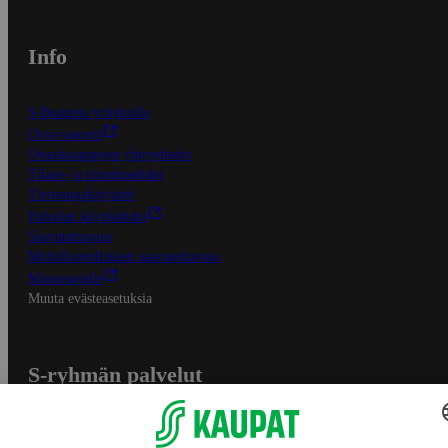
Info
S-Business yrityksille
Oiva-raportit
Osuuskauppojen yhteystiedot
Tilaus- ja toimitusehdot
Tietosuojakäytäntö
Palvelun käyttöehdot
Saavutettavuus
Mobiilisovelluksen saavutettavuus
Mainostajalle
Muuta evästeasetuksia
S-ryhmän palvelut
S-ryhmä