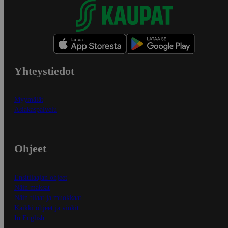
Yhteystiedot
Myymälät
Asiakaspalvelu
Ohjeet
Ensitilaajan ohjeet
Näin maksat
Näin tilaat ja muokkaat
Kaikki ohjeet ja vinkit
In English