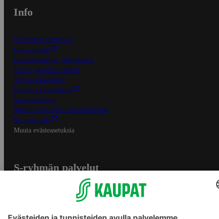
Info
S-Business yrityksille
Oiva-raportit
Osuuskauppojen yhteystiedot
Tilaus- ja toimitusehdot
Tietosuojakäytäntö
Palvelun käyttöehdot
Saavutettavuus
Mobiilisovelluksen saavutettavuus
Mainostajalle
Muuta evästeasetuksia
S-ryhmän palvelut
S-ryhmä
Asiakasomistajuus
Yhteishyvä Ruoka -sovellus