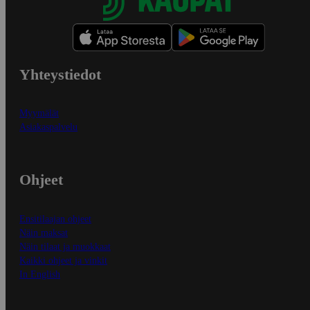
Yhteystiedot
Myymälät
Asiakaspalvelu
Ohjeet
Ensitilaajan ohjeet
Näin maksat
Näin tilaat ja muokkaat
Kaikki ohjeet ja vinkit
In English