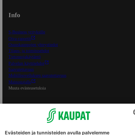
Info
S-Business yrityksille
Oiva-raportit
Osuuskauppojen yhteystiedot
Tilaus- ja toimitusehdot
Tietosuojakäytäntö
Palvelun käyttöehdot
Saavutettavuus
Mobiilisovelluksen saavutettavuus
Mainostajalle
Muuta evästeasetuksia
S-ryhmän palvelut
S-ryhmä