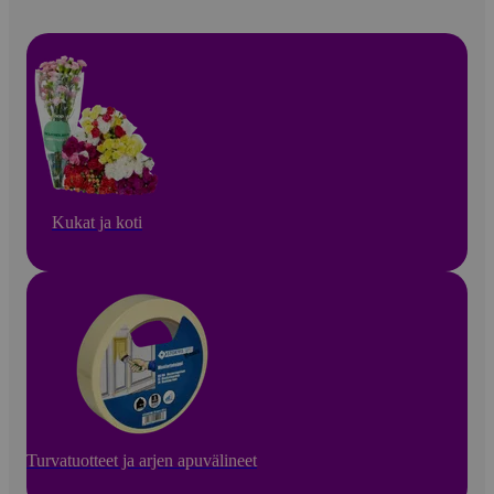
Kukat ja koti
Turvatuotteet ja arjen apuvälineet