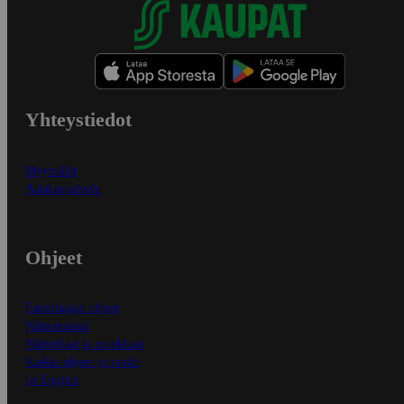
Yhteystiedot
Myymälät
Asiakaspalvelu
Ohjeet
Ensitilaajan ohjeet
Näin maksat
Näin tilaat ja muokkaat
Kaikki ohjeet ja vinkit
In English