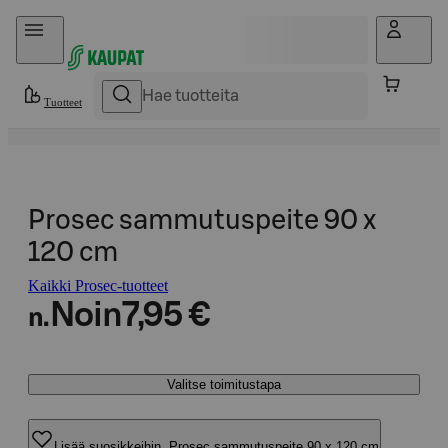
Hyppää sisältöön
Tuotteet
Prosec sammutuspeite 90 x
120 cm
Kaikki Prosec-tuotteet
Noin
7,95 €
n.
Valitse toimitustapa
Lisää suosikkeihin, Prosec sammutuspeite 90 x 120 cm