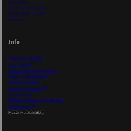
Näin maksat
Näin tilaat ja muokkaat
Kaikki ohjeet ja vinkit
In English
Info
S-Business yrityksille
Oiva-raportit
Osuuskauppojen yhteystiedot
Tilaus- ja toimitusehdot
Tietosuojakäytäntö
Palvelun käyttöehdot
Saavutettavuus
Mobiilisovelluksen saavutettavuus
Mainostajalle
Muuta evästeasetuksia