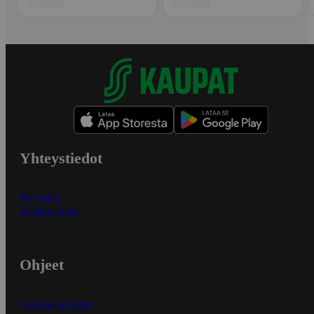
Yhteystiedot
Myymälät
Asiakaspalvelu
Ohjeet
Ensitilaajan ohjeet