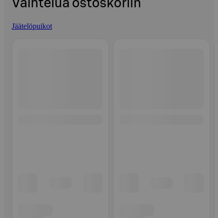
Vaihtelua ostoskoriin
Jäätelöpuikot
Ohita listaus