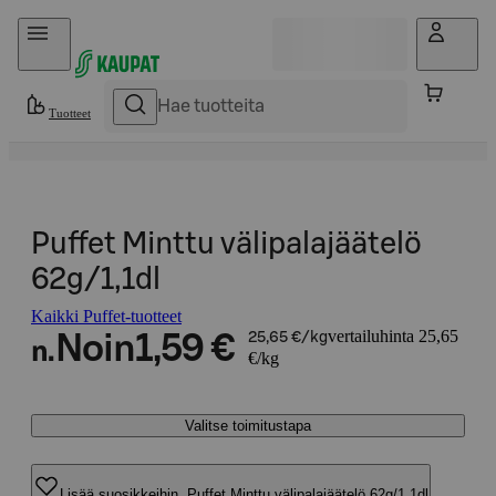
Hyppää sisältöön
Tuotteet
Puffet Minttu välipalajäätelö
62g/1,1dl
Kaikki Puffet-tuotteet
vertailuhinta 25,65
Noin
1,59 €
25,65 €/kg
n.
€/kg
Valitse toimitustapa
Lisää suosikkeihin, Puffet Minttu välipalajäätelö 62g/1,1dl