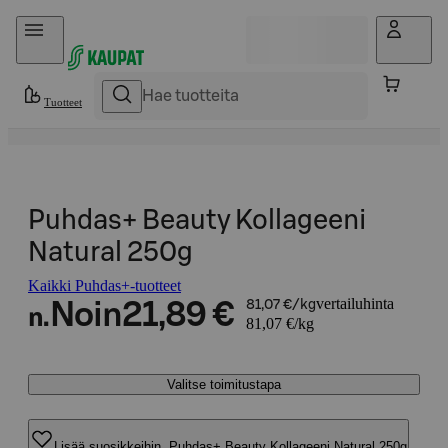
Hyppää sisältöön
Tuotteet
Puhdas+ Beauty Kollageeni
Natural 250g
Kaikki Puhdas+-tuotteet
vertailuhinta
Noin
21,89 €
81,07 €/kg
n.
81,07 €/kg
Valitse toimitustapa
Lisää suosikkeihin, Puhdas+ Beauty Kollageeni Natural 250g