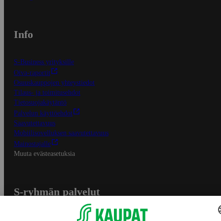
Info
S-Business yrityksille
Oiva-raportit
Osuuskauppojen yhteystiedot
Tilaus- ja toimitusehdot
Tietosuojakäytäntö
Palvelun käyttöehdot
Saavutettavuus
Mobiilisovelluksen saavutettavuus
Mainostajalle
Muuta evästeasetuksia
S-ryhmän palvelut
S-ryhmä