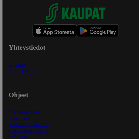
Yhteystiedot
Myymälät
Asiakaspalvelu
Ohjeet
Ensitilaajan ohjeet
Näin maksat
Näin tilaat ja muokkaat
Kaikki ohjeet ja vinkit
In English