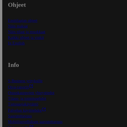
Ohjeet
Ensitilaajan ohjeet
Näin maksat
Näin tilaat ja muokkaat
Kaikki ohjeet ja vinkit
In English
Info
S-Business yrityksille
Oiva-raportit
Osuuskauppojen yhteystiedot
Tilaus- ja toimitusehdot
Tietosuojakäytäntö
Palvelun käyttöehdot
Saavutettavuus
Mobiilisovelluksen saavutettavuus