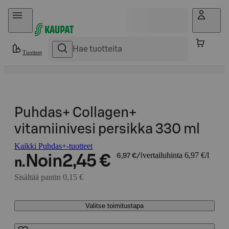
Hyppää sisältöön
Tuotteet
Puhdas+ Collagen+
vitamiinivesi persikka 330 ml
Kaikki Puhdas+-tuotteet
vertailuhinta 6,97 €/l
Noin
2,45 €
6,97 €/l
n.
Sisältää pantin 0,15 €
Valitse toimitustapa