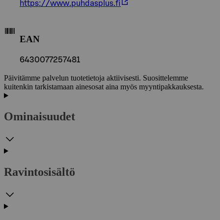
https://www.puhdasplus.fi
EAN
6430077257481
Päivitämme palvelun tuotetietoja aktiivisesti. Suosittelemme
kuitenkin tarkistamaan ainesosat aina myös myyntipakkauksesta.
Ominaisuudet
Ravintosisältö