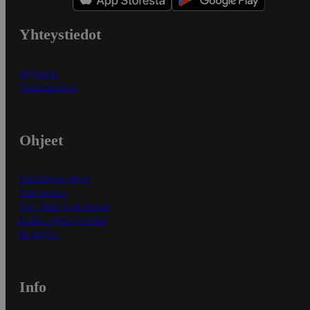
Yhteystiedot
Myymälät
Asiakaspalvelu
Ohjeet
Ensitilaajan ohjeet
Näin maksat
Näin tilaat ja muokkaat
Kaikki ohjeet ja vinkit
In English
Info