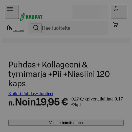
Hyppää sisältöön
Tuotteet
Puhdas+ Kollageeni &
tyrnimarja +Pii +Niasiini 120
kaps
Kaikki Puhdas+-tuotteet
vertailuhinta 0,17
Noin
19,95 €
0,17 €/kpl
n.
€/kpl
Valitse toimitustapa