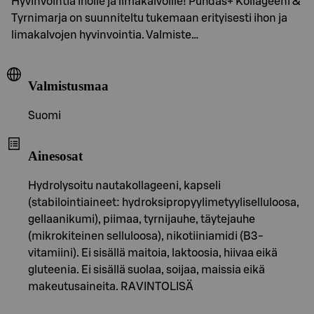
Hyvinvointia iholle ja limakalvoille! Puhdas+ Kollageeni &
Tyrnimarja on suunniteltu tukemaan erityisesti ihon ja
limakalvojen hyvinvointia. Valmiste…
Valmistusmaa
Suomi
Ainesosat
Hydrolysoitu nautakollageeni, kapseli
(stabilointiaineet: hydroksipropyylimetyyliselluloosa,
gellaanikumi), piimaa, tyrnijauhe, täytejauhe
(mikrokiteinen selluloosa), nikotiiniamidi (B3-
vitamiini). Ei sisällä maitoia, laktoosia, hiivaa eikä
gluteenia. Ei sisällä suolaa, soijaa, maissia eikä
makeutusaineita. RAVINTOLISÄ