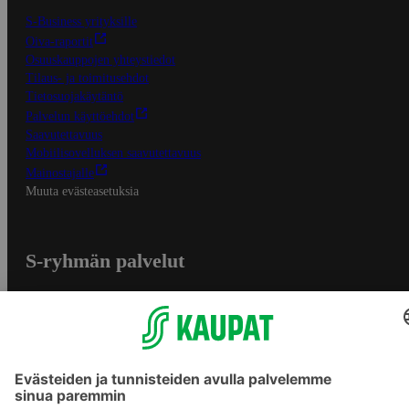
S-Business yrityksille
Oiva-raportit
Osuuskauppojen yhteystiedot
Tilaus- ja toimitusehdot
Tietosuojakäytäntö
Palvelun käyttöehdot
Saavutettavuus
Mobiilisovelluksen saavutettavuus
Mainostajalle
Muuta evästeasetuksia
S-ryhmän palvelut
S-ryhmä
Asiakasomistajuus
Yhteishyvä Ruoka -sovellus
S-ostoslista -sovellus
Prisma.fi