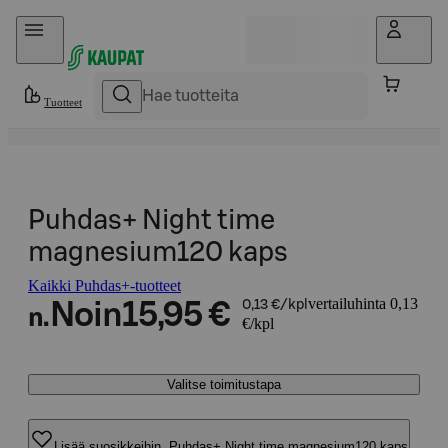
Hyppää sisältöön
Tuotteet
Puhdas+ Night time
magnesium120 kaps
Kaikki Puhdas+-tuotteet
vertailuhinta 0,13
Noin
15,95 €
0,13 €/kpl
n.
€/kpl
Valitse toimitustapa
Lisää suosikkeihin, Puhdas+ Night time magnesium120 kaps