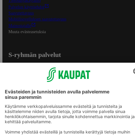
Tietosuojakäytäntö
Palvelun käyttöehdot
Saavutettavuus
Mobiilisovelluksen saavutettavuus
Mainostajalle
Muuta evästeasetuksia
S-ryhmän palvelut
S-ryhmä
Asiakasomistajuus
Yhteishyvä Ruoka -sovellus
S-ostoslista -sovellus
Prisma.fi
Sokos.fi
S-Pankki
Yhteishyvä
Sokos Hotels
Raflaamo