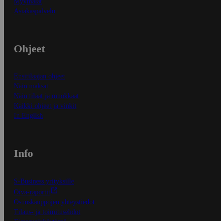
Myymälät
Asiakaspalvelu
Ohjeet
Ensitilaajan ohjeet
Näin maksat
Näin tilaat ja muokkaat
Kaikki ohjeet ja vinkit
In English
Info
S-Business yrityksille
Oiva-raportit
Osuuskauppojen yhteystiedot
Tilaus- ja toimitusehdot