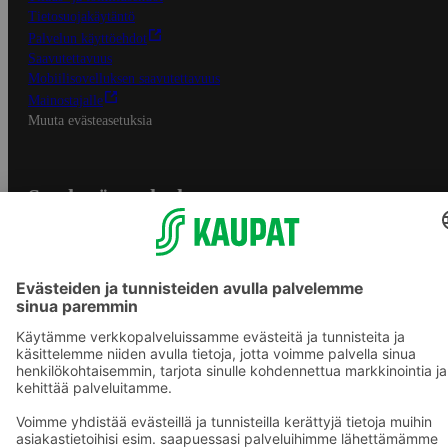
Tietosuojakäytäntö
Palvelun käyttöehdot
Saavutettavuus
Mobiilisovelluksen saavutettavuus
Mainostajalle
Muuta evästeasetuksia
S-ryhmän palvelut
S-ryhmä
Asiakasomistajuus
Yhteishyvä Ruoka -sovellus
S-ostoslista -sovellus
Prisma.fi
Sokos.fi
S-Pankki
Yhteishyvä
Sokos Hotels