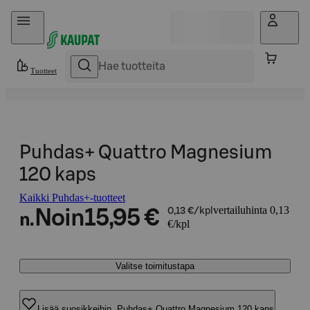
Hyppää sisältöön
Tuotteet
Puhdas+ Quattro Magnesium
120 kaps
Kaikki Puhdas+-tuotteet
vertailuhinta 0,13
Noin
15,95 €
0,13 €/kpl
n.
€/kpl
Valitse toimitustapa
Lisää suosikkeihin, Puhdas+ Quattro Magnesium 120 kaps