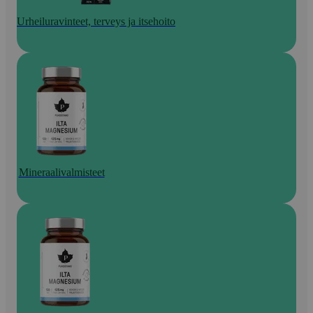
Urheiluravinteet, terveys ja itsehoito
Mineraalivalmisteet