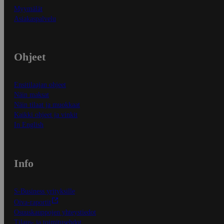
Myymälät
Asiakaspalvelu
Ohjeet
Ensitilaajan ohjeet
Näin maksat
Näin tilaat ja muokkaat
Kaikki ohjeet ja vinkit
In English
Info
S-Business yrityksille
Oiva-raportit
Osuuskauppojen yhteystiedot
Tilaus- ja toimitusehdot