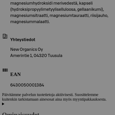
magnesiumhydroksidi merivedestä, kapseli
(hydroksipropyylimetyyliselluloosa, gellaanikumi),
magnesiumsitraatti, magnesiumtauraatti, riisijauho,
magnesiummalaatti.
Yhteystiedot
New Organics Oy
Amerintie 1, 04320 Tuusula
EAN
6430050001384
Päivitämme palvelun tuotetietoja aktiivisesti. Suosittelemme
kuitenkin tarkistamaan ainesosat aina myös myyntipakkauksesta.
Ominaisuudet