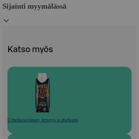
Sijainti myymälässä
Katso myös
Urheiluravinteet, terveys ja itsehoito