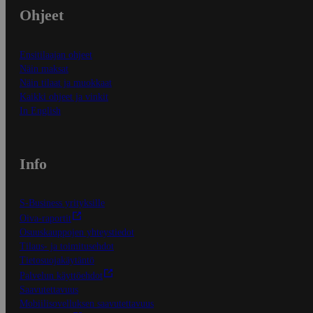
Ohjeet
Ensitilaajan ohjeet
Näin maksat
Näin tilaat ja muokkaat
Kaikki ohjeet ja vinkit
In English
Info
S-Business yrityksille
Oiva-raportit
Osuuskauppojen yhteystiedot
Tilaus- ja toimitusehdot
Tietosuojakäytäntö
Palvelun käyttöehdot
Saavutettavuus
Mobiilisovelluksen saavutettavuus