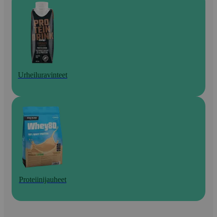
Urheiluravinteet
Proteiinijauheet