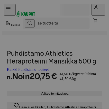
Hyppää sisältöön
Tuotteet
Puhdistamo Athletics
Heraproteiini Mansikka 500 g
Kaikki Puhdistamo-tuotteet
vertailuhinta
Noin
20,75 €
41,50 €/kg
n.
41,50 €/kg
Valitse toimitustapa
Lisää suosikkeihin, Puhdistamo Athletics Heraproteiini