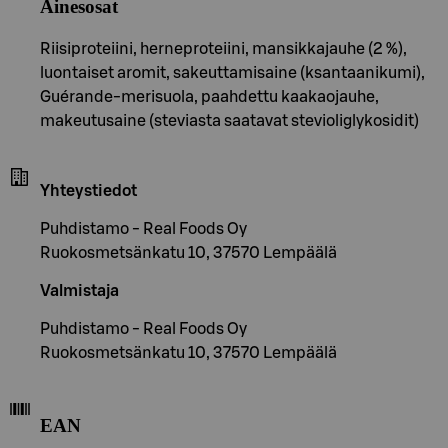
Ainesosat
Riisiproteiini, herneproteiini, mansikkajauhe (2 %),
luontaiset aromit, sakeuttamisaine (ksantaanikumi),
Guérande-merisuola, paahdettu kaakaojauhe,
makeutusaine (steviasta saatavat stevioliglykosidit)
Yhteystiedot
Puhdistamo - Real Foods Oy
Ruokosmetsänkatu 10, 37570 Lempäälä
Valmistaja
Puhdistamo - Real Foods Oy
Ruokosmetsänkatu 10, 37570 Lempäälä
EAN