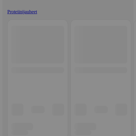
Proteiinijauheet
Ohita listaus