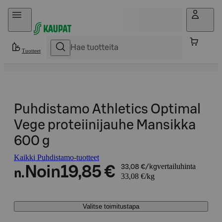
Hyppää sisältöön
Tuotteet
Puhdistamo Athletics Optimal
Vege proteiinijauhe Mansikka
600 g
Kaikki Puhdistamo-tuotteet
vertailuhinta
Noin
19,85 €
33,08 €/kg
n.
33,08 €/kg
Valitse toimitustapa