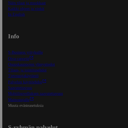
Näin tilaat ja muokkaat
Kaikki ohjeet ja vinkit
In English
Info
S-Business yrityksille
Oiva-raportit
Osuuskauppojen yhteystiedot
Tilaus- ja toimitusehdot
Tietosuojakäytäntö
Palvelun käyttöehdot
Saavutettavuus
Mobiilisovelluksen saavutettavuus
Mainostajalle
Muuta evästeasetuksia
S-ryhmän palvelut