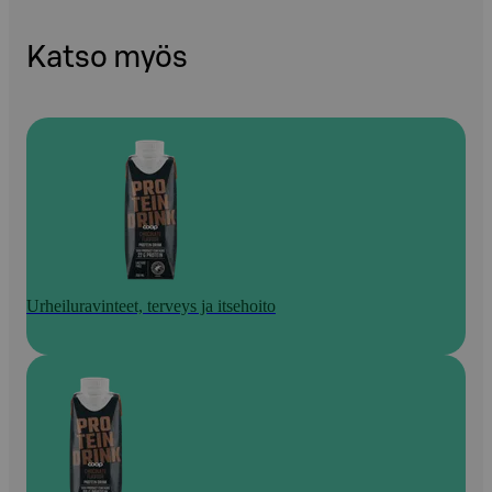
Katso myös
Urheiluravinteet, terveys ja itsehoito