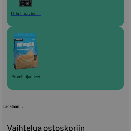
Urheiluravinteet
Proteiinijauheet
Ladataan...
Vaihtelua ostoskoriin