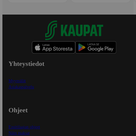
Yhteystiedot
Myymälät
Asiakaspalvelu
Ohjeet
Ensitilaajan ohjeet
Näin maksat