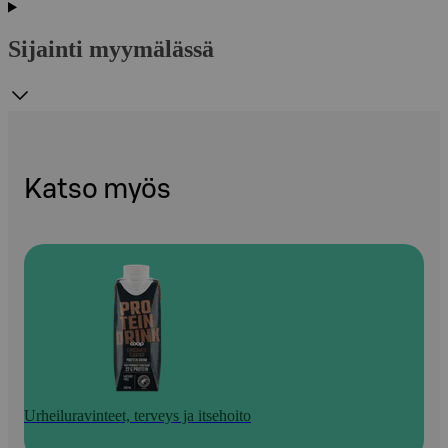
Sijainti myymälässä
Katso myös
Urheiluravinteet, terveys ja itsehoito