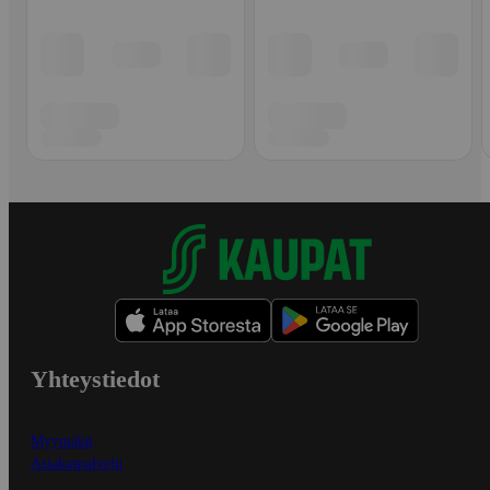
Yhteystiedot
Myymälät
Asiakaspalvelu