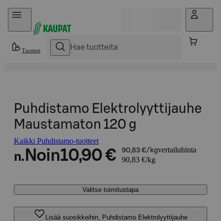
Hyppää sisältöön
Tuotteet
Puhdistamo Elektrolyyttijauhe
Maustamaton 120 g
Kaikki Puhdistamo-tuotteet
vertailuhinta
Noin
10,90 €
90,83 €/kg
n.
90,83 €/kg
Valitse toimitustapa
Lisää suosikkeihin, Puhdistamo Elektrolyyttijauhe