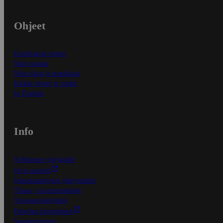
Ohjeet
Ensitilaajan ohjeet
Näin maksat
Näin tilaat ja muokkaat
Kaikki ohjeet ja vinkit
In English
Info
S-Business yrityksille
Oiva-raportit
Osuuskauppojen yhteystiedot
Tilaus- ja toimitusehdot
Tietosuojakäytäntö
Palvelun käyttöehdot
Saavutettavuus