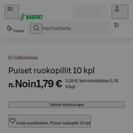
Hyppää sisältöön
Tuotteet
Ei valikoimassa
Puiset ruokopillit 10 kpl
vertailuhinta 0,18
Noin
1,79 €
0,18 €/kpl
n.
€/kpl
Valitse toimitustapa
Lisää suosikkeihin, Puiset ruokopillit 10 kpl