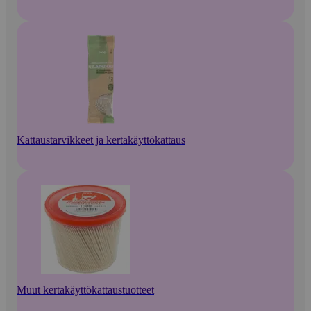
Kattaustarvikkeet ja kertakäyttökattaus
Muut kertakäyttökattaustuotteet