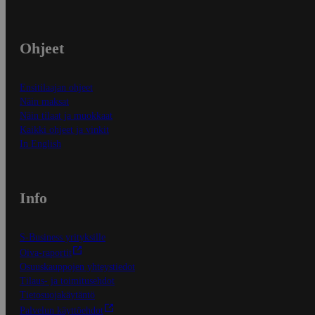
Ohjeet
Ensitilaajan ohjeet
Näin maksat
Näin tilaat ja muokkaat
Kaikki ohjeet ja vinkit
In English
Info
S-Business yrityksille
Oiva-raportit
Osuuskauppojen yhteystiedot
Tilaus- ja toimitusehdot
Tietosuojakäytäntö
Palvelun käyttöehdot