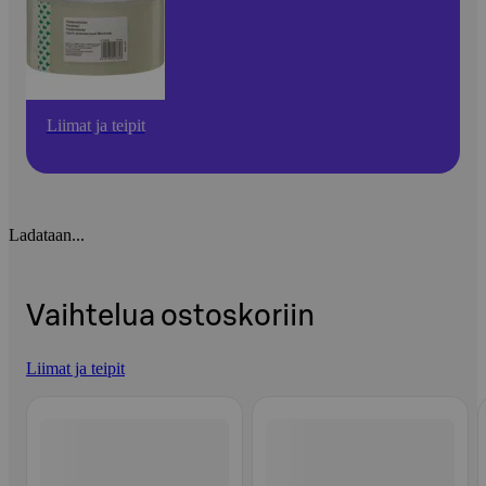
Liimat ja teipit
Ladataan...
Vaihtelua ostoskoriin
Liimat ja teipit
Ohita listaus