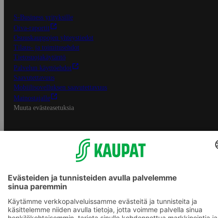
S-Business yrityksille
Oiva-raportit
Osuuskauppojen yhteystiedot
Tilaus- ja toimitusehdot
Tietosuojakäytäntö
Palvelun käyttöehdot
Saavutettavuus
Mobiilisovelluksen saavutettavuus
Mainostajalle
Muuta evästeasetuksia
S-ryhmän palvelut
S-ryhmä
Asiakasomistajuus
Yhteishyvä Ruoka -sovellus
S-ostoslista -sovellus
Prisma.fi