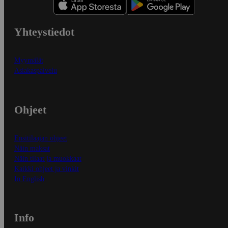
Yhteystiedot
Myymälät
Asiakaspalvelu
Ohjeet
Ensitilaajan ohjeet
Näin maksat
Näin tilaat ja muokkaat
Kaikki ohjeet ja vinkit
In English
Info