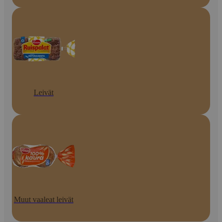
Leivät
Muut vaaleat leivät