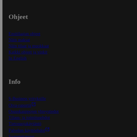
Ohjeet
Ensitilaajan ohjeet
Näin maksat
Näin tilaat ja muokkaat
Kaikki ohjeet ja vinkit
In English
Info
S-Business yrityksille
Oiva-raportit
Osuuskauppojen yhteystiedot
Tilaus- ja toimitusehdot
Tietosuojakäytäntö
Palvelun käyttöehdot
Saavutettavuus