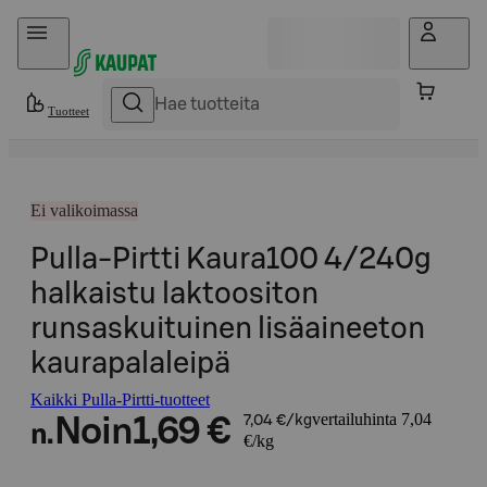
Hyppää sisältöön
Tuotteet
Ei valikoimassa
Pulla-Pirtti Kaura100 4/240g
halkaistu laktoositon
runsaskuituinen lisäaineeton
kaurapalaleipä
Kaikki Pulla-Pirtti-tuotteet
vertailuhinta 7,04
Noin
1,69 €
7,04 €/kg
n.
€/kg