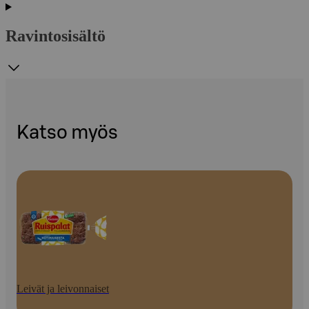
Ravintosisältö
Katso myös
Leivät ja leivonnaiset