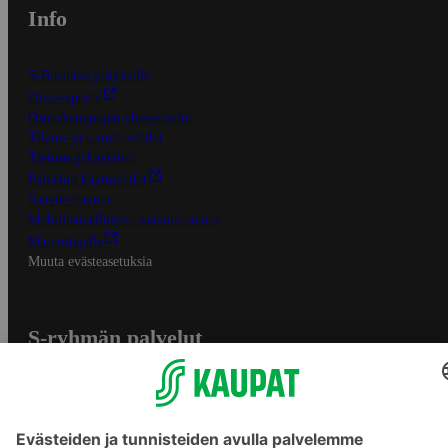
Info
S-Business yrityksille
Oiva-raportit
Osuuskauppojen yhteystiedot
Tilaus- ja toimitusehdot
Tietosuojakäytäntö
Palvelun käyttöehdot
Saavutettavuus
Mobiilisovelluksen saavutettavuus
Mainostajalle
Muuta evästeasetuksia
S-ryhmän palvelut
S-ryhmä
Asiakasomistajuus
Yhteishyvä Ruoka -sovellus