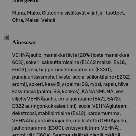
Allergeenit
Muna, Maito, Gluteenia sisältävät viljat ja -tuotteet,
Ohra, Maissi, Vehnä
Ainesosat
VEHNÄjauho, mansikkatäyte [20% (josta mansikkaa
60%), sokeri, sakeuttamisaine (E1442 maissi, E418,
E509), vesi, happamuudensäätöaine (E330),
punajuuritäysmehutiiviste, suola, säilöntäaine (E202),
aromi], sokeri, kasviöljy (palmu SG, rypsi, rapsi), hiiva,
kasvirasva (palmu SG, kookos), KANANMUNA, vesi,
viljelty VEHNÄjauho, emulgointiaine (E471, E472e,
E322 auringonkukkalesitiini), suola, VEHNÄgluteeni,
dekstroosi, stabilointiaine (E412), kardemumma,
VEHNÄhapantaikinajauhe, mallastettu OHRAjauho,
jauhonparanne (E300), entsyymit (mm. VEHNÄ),
aromi, väri (160a). Saattaa sisältää pieniä määriä