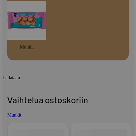
Munkit
Ladataan...
Vaihtelua ostoskoriin
Munkit
Ohita listaus