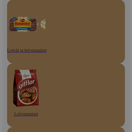
Leivät ja leivonnaiset
Leivonnaiset