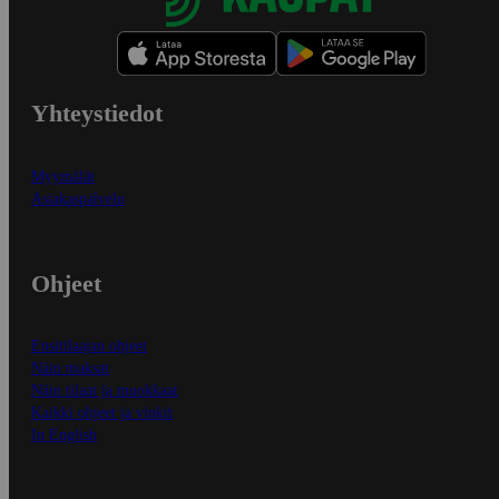
Yhteystiedot
Myymälät
Asiakaspalvelu
Ohjeet
Ensitilaajan ohjeet
Näin maksat
Näin tilaat ja muokkaat
Kaikki ohjeet ja vinkit
In English