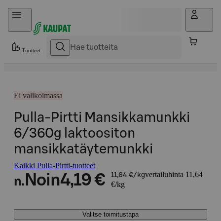
Hyppää sisältöön
Tuotteet
Ei valikoimassa
Pulla-Pirtti Mansikkamunkki
6/360g laktoositon
mansikkatäytemunkki
Kaikki Pulla-Pirtti-tuotteet
vertailuhinta 11,64
Noin
4,19 €
11,64 €/kg
n.
€/kg
Valitse toimitustapa