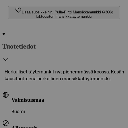
Lisää suosikkeihin, Pulla-Pirtti Mansikkamunkki 6/360g
laktoositon mansikkatäytemunkki
Tuotetiedot
Herkulliset täytemunkit nyt pienemmässä koossa. Kesän
kausituotteena herkullinen mansikkatäytemunkki.
Valmistusmaa
Suomi