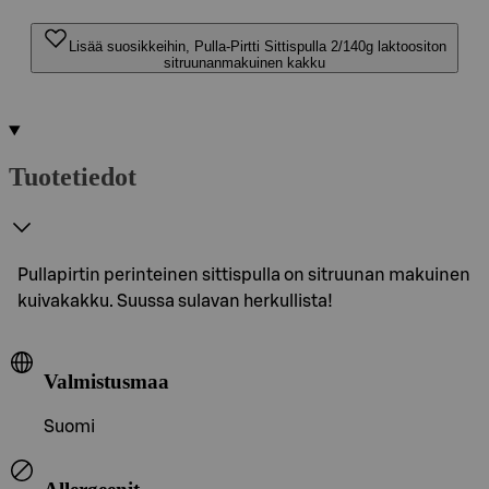
Lisää suosikkeihin, Pulla-Pirtti Sittispulla 2/140g laktoositon
sitruunanmakuinen kakku
Tuotetiedot
Pullapirtin perinteinen sittispulla on sitruunan makuinen
kuivakakku. Suussa sulavan herkullista!
Valmistusmaa
Suomi