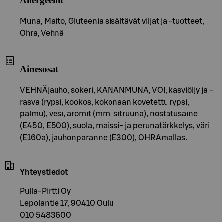
Allergeenit
Muna, Maito, Gluteenia sisältävät viljat ja -tuotteet,
Ohra, Vehnä
Ainesosat
VEHNÄjauho, sokeri, KANANMUNA, VOI, kasviöljy ja -
rasva (rypsi, kookos, kokonaan kovetettu rypsi,
palmu), vesi, aromit (mm. sitruuna), nostatusaine
(E450, E500), suola, maissi- ja perunatärkkelys, väri
(E160a), jauhonparanne (E300), OHRAmallas.
Yhteystiedot
Pulla-Pirtti Oy
Lepolantie 17, 90410 Oulu
010 5483600