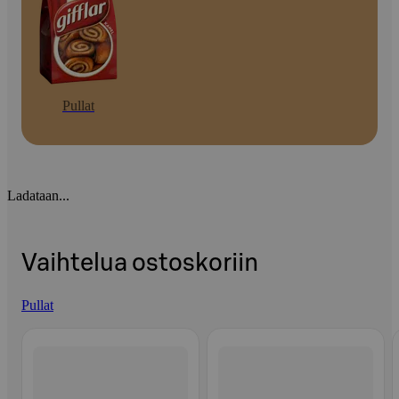
Pullat
Ladataan...
Vaihtelua ostoskoriin
Pullat
Ohita listaus