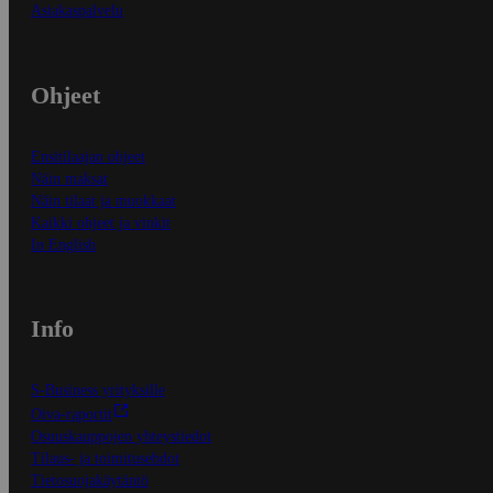
Asiakaspalvelu
Ohjeet
Ensitilaajan ohjeet
Näin maksat
Näin tilaat ja muokkaat
Kaikki ohjeet ja vinkit
In English
Info
S-Business yrityksille
Oiva-raportit
Osuuskauppojen yhteystiedot
Tilaus- ja toimitusehdot
Tietosuojakäytäntö