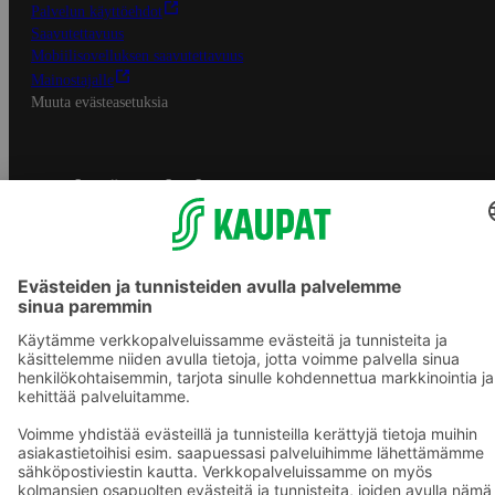
Palvelun käyttöehdot
Saavutettavuus
Mobiilisovelluksen saavutettavuus
Mainostajalle
Muuta evästeasetuksia
S-ryhmän palvelut
S-ryhmä
Asiakasomistajuus
Yhteishyvä Ruoka -sovellus
S-ostoslista -sovellus
Prisma.fi
Sokos.fi
S-Pankki
Yhteishyvä
Sokos Hotels
Raflaamo